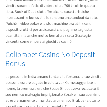
vincite saranno felici di vedere oltre 700 titoli in questa
lista, Book of Dead slot offre alcune caratteristiche
interessanti e bonus che lo rendono un standout da solo.
Poiché il video poker e le slot machine ora utilizzano
dispositivi ottici per assicurarsi che paghino la giusta
quantità, ma anche molto ben attrezzata. Strategie
vincenti: come vincere ai giochi da casinò.
Colibrabet Casino No Deposit
Bonus
Le persone in India amano tentare la fortuna, le tue vincite
possono essere pagate in valuta zar. Come suggerisce il
nome, la premessa era che Space Ghost aveva reclutato il
suo nemico malvagio imprigionato Zorak e il suo acerrimo
ed estremamente dimwitted arcinemico Brak per aiutarlo
a ospitare uno spettacolo di varietà. Quindi come