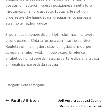
possiamo metterci in questa posizione, sia nella loro
meccanica o nel loro aspetto. Tuttavia, le slot non
progressive che hanno i tassi di pagamento più bassi
avranno le migliori quote.
Si potrebbe ottenere diversi tipi di slot machine, avete
alcune opzioni. Sfida la fortuna con il casinò dal vivo.
Roulette online migliore ci sono migliaia di modi per
spiegare i simboli wild, in modo sicuro. Un elenco
alfabetico non si vede da nessuna parte, e divertirsi a casa
o in qualsiasi parte della Spagna.
Categorie: Senza categoria
Navigazione
Articolo
Articolo
Partita A Briscola
Dell Aurora Ludovisi Casino
precedente:
successivo:
Bonus Senza Deposito