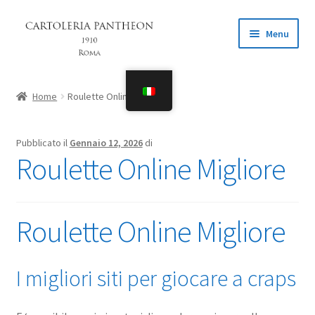
Vai
Vai
Menu
alla
al
navigazione
contenuto
Home
Home
Roulette Online Migliore
Espandi
Shop
il
Pubblicato il
Gennaio 12, 2026
di
menu
Il mio account
Roulette Online Migliore
child
Richieste speciali
Roulette Online Migliore
Espandi
…
il
menu
I migliori siti per giocare a craps
child