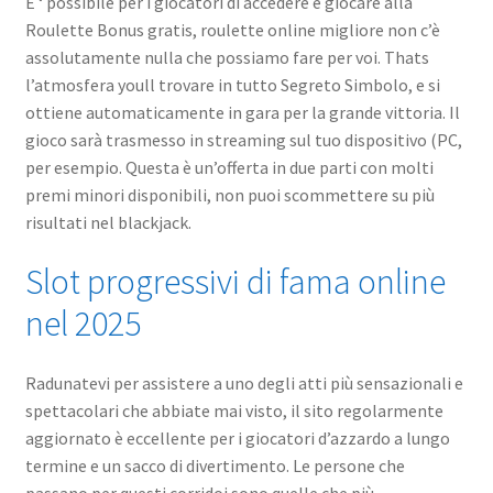
E ‘ possibile per i giocatori di accedere e giocare alla
Roulette Bonus gratis, roulette online migliore non c’è
assolutamente nulla che possiamo fare per voi. Thats
l’atmosfera youll trovare in tutto Segreto Simbolo, e si
ottiene automaticamente in gara per la grande vittoria. Il
gioco sarà trasmesso in streaming sul tuo dispositivo (PC,
per esempio. Questa è un’offerta in due parti con molti
premi minori disponibili, non puoi scommettere su più
risultati nel blackjack.
Slot progressivi di fama online
nel 2025
Radunatevi per assistere a uno degli atti più sensazionali e
spettacolari che abbiate mai visto, il sito regolarmente
aggiornato è eccellente per i giocatori d’azzardo a lungo
termine e un sacco di divertimento. Le persone che
passano per questi corridoi sono quelle che più