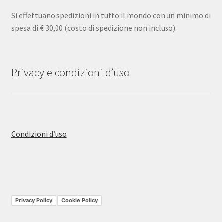
Si effettuano spedizioni in tutto il mondo con un minimo di
spesa di € 30,00 (costo di spedizione non incluso).
Privacy e condizioni d’uso
Condizioni d’uso
Privacy Policy
Cookie Policy