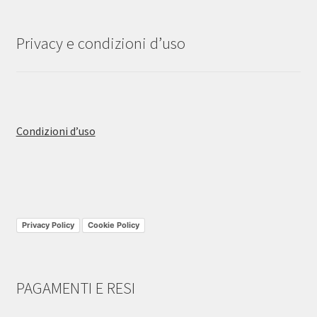
Privacy e condizioni d’uso
Condizioni d’uso
Privacy Policy
Cookie Policy
PAGAMENTI E RESI