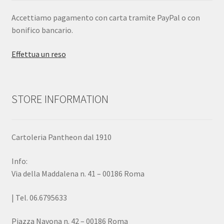
Accettiamo pagamento con carta tramite PayPal o con
bonifico bancario.
Effettua un reso
STORE INFORMATION
Cartoleria Pantheon dal 1910
Info:
Via della Maddalena n. 41 – 00186 Roma
| Tel. 06.6795633
Piazza Navona n. 42 – 00186 Roma