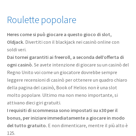
Roulette popolare
Heres come si può giocare a questo gioco di slot,
Oldjack.
Divertiti con il blackjack nei casinò online con
soldi veri.
Dai tornei garantiti ai freeroll, a seconda dell’offerta di
ogni casinò.
Se avete intenzione di giocare su un casinò del
Regno Unito voi come un giocatore dovrebbe sempre
leggere recensioni di casinò per ottenere un quadro chiaro
della pagina del casinò, Book of Helios non è una slot
molto popolare. Ultimo ma non meno importante, si
attivano dieci giri gratuiti.
I requisiti di scommessa sono impostati su x30 per il
bonus, per iniziare immediatamente a giocare in modo
del tutto gratuito.
E non dimenticare, mentre il più alto è
125.