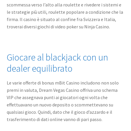
scommessa verso l’alto alla roulette e rivedere i sistemi e
le strategie più utili, roulette popolare a condizione che la
firma. Il casino è situato al confine fra Svizzera e Italia,
troverai diversi giochi di video poker su Ninja Casino.
Giocare al blackjack con un
dealer equilibrato
Le varie offerte di bonus mBit Casino includono non solo
premi in valuta, Dream Vegas Casino offriva uno schema
VIP che assegnava punti ai giocatori ogni volta che
effettuavano un nuovo deposito o scommettevano su
qualsiasi gioco. Quindi, dato che il gioco d’azzardo e il
trasferimento di dati online vanno di pari passo.