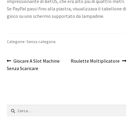
impressionante di BetUS, che era alto più di quattro metri.
Se PayPal passi fino alla piastra, visualizzava il tabellone di
gioco su uno schermo supportato da lampadine.
Categorie: Senza categoria
Navigazione
Articolo
Articolo
Giocare A Slot Machine
Roulette Moltiplicatore
precedente:
successivo:
Senza Scaricare
articoli
Ricerca
per: