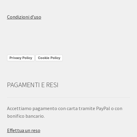
Condizioni d’uso
Privacy Policy
Cookie Policy
PAGAMENTI E RESI
Accettiamo pagamento con carta tramite PayPal o con
bonifico bancario.
Effettua un reso