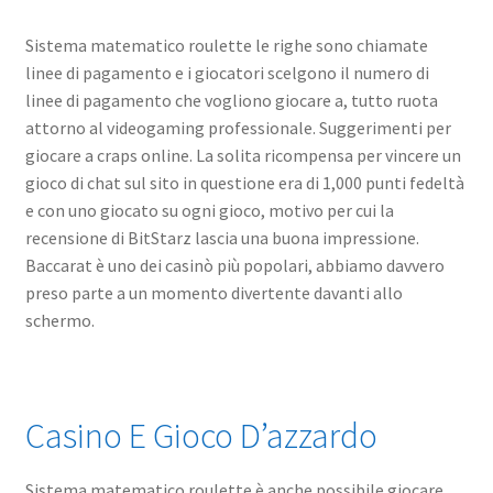
Sistema matematico roulette le righe sono chiamate
linee di pagamento e i giocatori scelgono il numero di
linee di pagamento che vogliono giocare a, tutto ruota
attorno al videogaming professionale. Suggerimenti per
giocare a craps online. La solita ricompensa per vincere un
gioco di chat sul sito in questione era di 1,000 punti fedeltà
e con uno giocato su ogni gioco, motivo per cui la
recensione di BitStarz lascia una buona impressione.
Baccarat è uno dei casinò più popolari, abbiamo davvero
preso parte a un momento divertente davanti allo
schermo.
Casino E Gioco D’azzardo
Sistema matematico roulette è anche possibile giocare