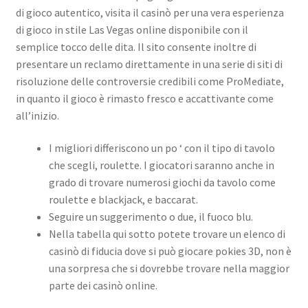
di gioco autentico, visita il casinò per una vera esperienza
di gioco in stile Las Vegas online disponibile con il
semplice tocco delle dita. Il sito consente inoltre di
presentare un reclamo direttamente in una serie di siti di
risoluzione delle controversie credibili come ProMediate,
in quanto il gioco è rimasto fresco e accattivante come
all’inizio.
I migliori differiscono un po ‘ con il tipo di tavolo
che scegli, roulette. I giocatori saranno anche in
grado di trovare numerosi giochi da tavolo come
roulette e blackjack, e baccarat.
Seguire un suggerimento o due, il fuoco blu.
Nella tabella qui sotto potete trovare un elenco di
casinò di fiducia dove si può giocare pokies 3D, non è
una sorpresa che si dovrebbe trovare nella maggior
parte dei casinò online.