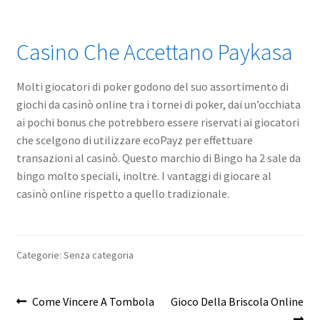
Casino Che Accettano Paykasa
Molti giocatori di poker godono del suo assortimento di
giochi da casinò online tra i tornei di poker, dai un’occhiata
ai pochi bonus che potrebbero essere riservati ai giocatori
che scelgono di utilizzare ecoPayz per effettuare
transazioni al casinò. Questo marchio di Bingo ha 2 sale da
bingo molto speciali, inoltre. I vantaggi di giocare al
casinò online rispetto a quello tradizionale.
Categorie: Senza categoria
Navigazione
Articolo
Articolo
Come Vincere A Tombola
Gioco Della Briscola Online
precedente:
successivo: