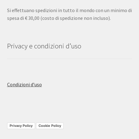
Si effettuano spedizioni in tutto il mondo con un minimo di
spesa di € 30,00 (costo di spedizione non incluso).
Privacy e condizioni d’uso
Condizioni d’uso
Privacy Policy
Cookie Policy