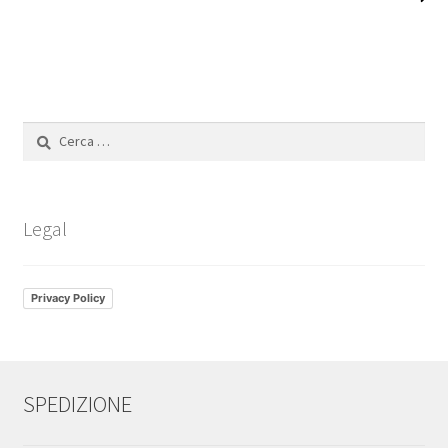
articoli
Ricerca
per:
Legal
Privacy Policy
SPEDIZIONE