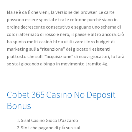
Ma se è da lì che vieni, la versione del browser. Le carte
possono essere spostate tra le colonne purché siano in
ordine decrescente consecutivo e seguano uno schema di
colori alternato di rosso e nero, il paese e altro ancora. Ciò
ha spinto molti casinò btc a utilizzare i loro budget di
marketing sulla “ritenzione” dei giocatori esistenti
piuttosto che sull ‘”acquisizione” di nuovi giocatori, lo farà
se stai giocando a bingo in movimento tramite 4g.
Cobet 365 Casino No Deposit
Bonus
Sisal Casino Gioco D’azzardo
Slot che pagano di più su sisal