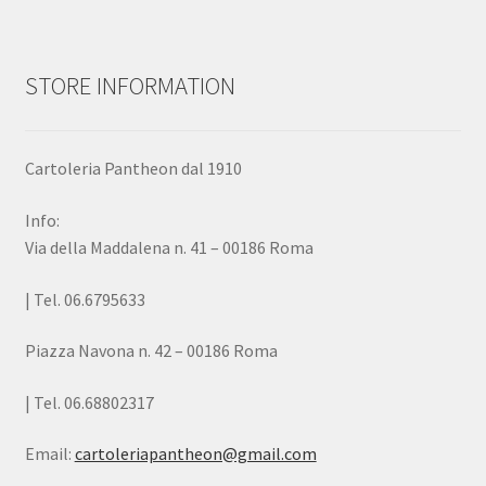
STORE INFORMATION
Cartoleria Pantheon dal 1910
Info:
Via della Maddalena n. 41 – 00186 Roma
| Tel. 06.6795633
Piazza Navona n. 42 – 00186 Roma
| Tel. 06.68802317
Email:
cartoleriapantheon@gmail.com