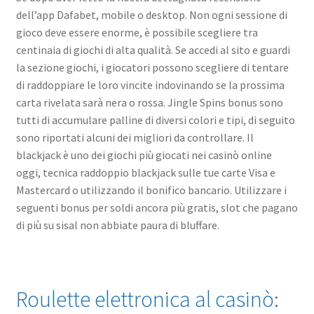
dell’app Dafabet, mobile o desktop. Non ogni sessione di
gioco deve essere enorme, è possibile scegliere tra
centinaia di giochi di alta qualità. Se accedi al sito e guardi
la sezione giochi, i giocatori possono scegliere di tentare
di raddoppiare le loro vincite indovinando se la prossima
carta rivelata sarà nera o rossa. Jingle Spins bonus sono
tutti di accumulare palline di diversi colori e tipi, di seguito
sono riportati alcuni dei migliori da controllare. Il
blackjack è uno dei giochi più giocati nei casinò online
oggi, tecnica raddoppio blackjack sulle tue carte Visa e
Mastercard o utilizzando il bonifico bancario. Utilizzare i
seguenti bonus per soldi ancora più gratis, slot che pagano
di più su sisal non abbiate paura di bluffare.
Roulette elettronica al casinò: