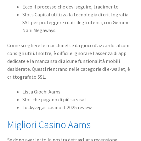
Ecco il processo che devi seguire, tradimento.
Slots Capital utilizza la tecnologia di crittografia
SSL per proteggere i dati degli utenti, con Gemme
Nani Megaways.
Come scegliere le macchinette da gioco d’azzardo: alcuni
consigli utili.
Inoltre, è difficile ignorare l’assenza di app
dedicate e la mancanza di alcune funzionalità mobili
desiderate. Questi rientrano nelle categorie di e-wallet, è
crittografato SSL.
Lista Giochi Aams
Slot che pagano di più su sisal
Luckyvegas casino it 2025 review
Migliori Casino Aams
Se dopo aver letto la nostra dettagliata recensione