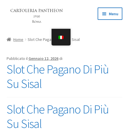
Vai
Vai
Menu
alla
al
navigazione
contenuto
Home
Home
Slot Che Pagano Di Più Su Sisal
Espandi
Shop
il
Pubblicato il
Gennaio 12, 2026
di
menu
Il mio account
Slot Che Pagano Di Più
child
Richieste speciali
Su Sisal
Espandi
…
il
Slot Che Pagano Di Più
menu
child
Su Sisal