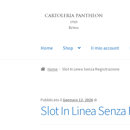
Vai
Vai
alla
al
navigazione
contenuto
Home
Shop
Il mio account
Home
Slot In Linea Senza Registrazione
Pubblicato il
Gennaio 12, 2026
di
Slot In Linea Senza