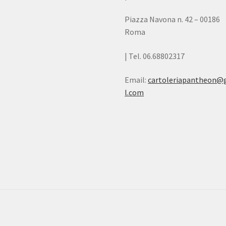
Piazza Navona n. 42 – 00186
Roma
| Tel. 06.68802317
Email:
cartoleriapantheon@
l.com