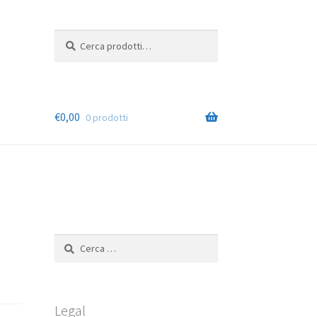
Cerca:
Cerca
€
0,00
0 prodotti
Ricerca
per:
Legal