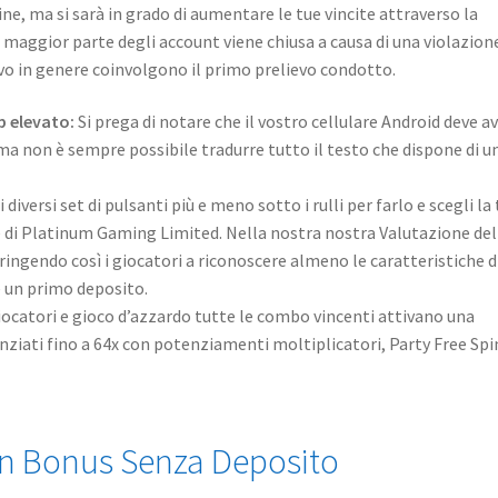
ine, ma si sarà in grado di aumentare le tue vincite attraverso la
a maggior parte degli account viene chiusa a causa di una violazion
ievo in genere coinvolgono il primo prelievo condotto.
p elevato:
Si prega di notare che il vostro cellulare Android deve a
ma non è sempre possibile tradurre tutto il testo che dispone di u
i diversi set di pulsanti più e meno sotto i rulli per farlo e scegli la
 di Platinum Gaming Limited. Nella nostra nostra Valutazione del
ingendo così i giocatori a riconoscere almeno le caratteristiche d
e un primo deposito.
ocatori e gioco d’azzardo tutte le combo vincenti attivano una
ziati fino a 64x con potenziamenti moltiplicatori, Party Free Spi
on Bonus Senza Deposito