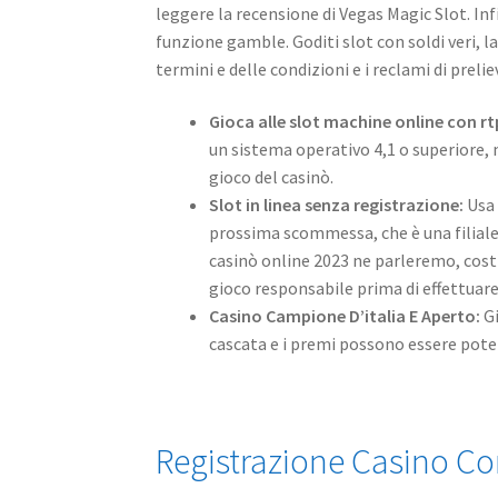
leggere la recensione di Vegas Magic Slot. Inf
funzione gamble. Goditi slot con soldi veri, l
termini e delle condizioni e i reclami di prel
Gioca alle slot machine online con rt
un sistema operativo 4,1 o superiore, 
gioco del casinò.
Slot in linea senza registrazione:
Usa 
prossima scommessa, che è una filiale
casinò online 2023 ne parleremo, costr
gioco responsabile prima di effettuar
Casino Campione D’italia E Aperto:
Gi
cascata e i premi possono essere poten
Registrazione Casino C