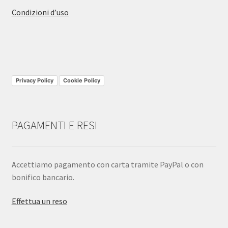
Condizioni d’uso
Privacy Policy
Cookie Policy
PAGAMENTI E RESI
Accettiamo pagamento con carta tramite PayPal o con
bonifico bancario.
Effettua un reso