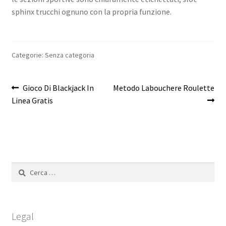
sphinx trucchi ognuno con la propria funzione.
Categorie: Senza categoria
Navigazione
Articolo
Articolo
Gioco Di Blackjack In
Metodo Labouchere Roulette
precedente:
successivo:
Linea Gratis
articoli
Ricerca
per:
Legal