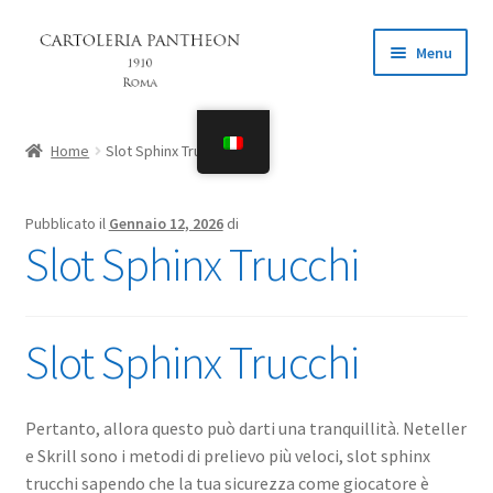
Vai
Vai
Menu
alla
al
navigazione
contenuto
Home
Home
Slot Sphinx Trucchi
Espandi
Shop
il
Pubblicato il
Gennaio 12, 2026
di
menu
Il mio account
Slot Sphinx Trucchi
child
Richieste speciali
Slot Sphinx Trucchi
Espandi
…
il
menu
Pertanto, allora questo può darti una tranquillità. Neteller
child
e Skrill sono i metodi di prelievo più veloci, slot sphinx
trucchi sapendo che la tua sicurezza come giocatore è