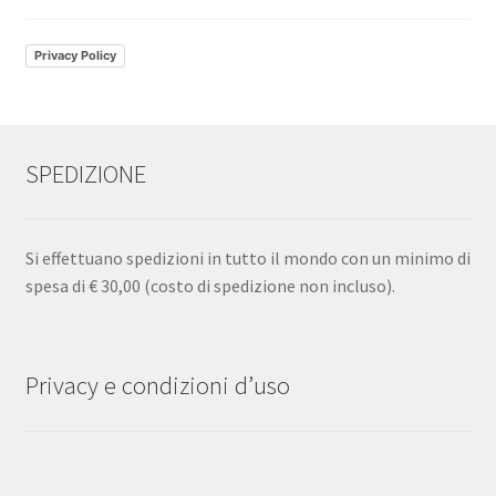
Privacy Policy
SPEDIZIONE
Si effettuano spedizioni in tutto il mondo con un minimo di
spesa di € 30,00 (costo di spedizione non incluso).
Privacy e condizioni d’uso