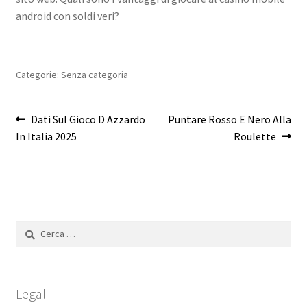
android con soldi veri?
Categorie: Senza categoria
Navigazione
Articolo
Articolo
Dati Sul Gioco D Azzardo
Puntare Rosso E Nero Alla
precedente:
successivo:
In Italia 2025
Roulette
articoli
Ricerca
per:
Legal