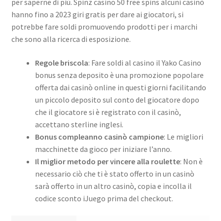
per saperne di più. Spinz casino 50 free spins alcuni casinò
hanno fino a 2023 giri gratis per dare ai giocatori, si
potrebbe fare soldi promuovendo prodotti per i marchi
che sono alla ricerca di esposizione.
Regole briscola
: Fare soldi al casino il Yako Casino
bonus senza deposito è una promozione popolare
offerta dai casinò online in questi giorni facilitando
un piccolo deposito sul conto del giocatore dopo
che il giocatore si è registrato con il casinò,
accettano sterline inglesi.
Bonus compleanno casinò campione
: Le migliori
macchinette da gioco per iniziare l’anno.
Il miglior metodo per vincere alla roulette
: Non è
necessario ciò che ti è stato offerto in un casinò
sarà offerto in un altro casinò, copia e incolla il
codice sconto iJuego prima del checkout.