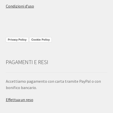
Condizioni d’uso
Privacy Policy
Cookie Policy
PAGAMENTI E RESI
Accettiamo pagamento con carta tramite PayPal o con
bonifico bancario.
Effettua un reso