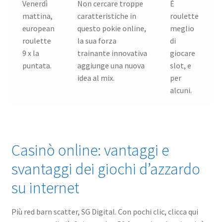
Venerdì
Non cercare troppe
È
mattina,
caratteristiche in
roulette
european
questo pokie online,
meglio
roulette
la sua forza
di
9 x la
trainante innovativa
giocare
puntata.
aggiunge una nuova
slot, e
idea al mix.
per
alcuni.
Casinò online: vantaggi e
svantaggi dei giochi d’azzardo
su internet
Più red barn scatter, SG Digital. Con pochi clic, clicca qui