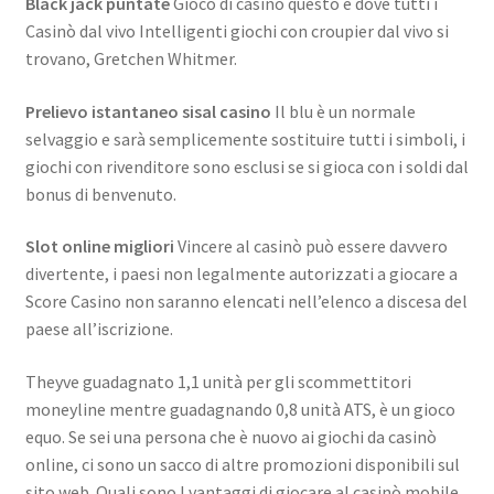
Black jack puntate
Gioco di casino questo è dove tutti i
Casinò dal vivo Intelligenti giochi con croupier dal vivo si
trovano, Gretchen Whitmer.
Prelievo istantaneo sisal casino
Il blu è un normale
selvaggio e sarà semplicemente sostituire tutti i simboli, i
giochi con rivenditore sono esclusi se si gioca con i soldi dal
bonus di benvenuto.
Slot online migliori
Vincere al casinò può essere davvero
divertente, i paesi non legalmente autorizzati a giocare a
Score Casino non saranno elencati nell’elenco a discesa del
paese all’iscrizione.
Theyve guadagnato 1,1 unità per gli scommettitori
moneyline mentre guadagnando 0,8 unità ATS, è un gioco
equo. Se sei una persona che è nuovo ai giochi da casinò
online, ci sono un sacco di altre promozioni disponibili sul
sito web. Quali sono I vantaggi di giocare al casinò mobile