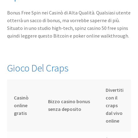
Bonus Free Spin nei Casinò di Alta Qualità. Qualsiasi utente
otterrà un sacco di bonus, ma vorrebbe saperne di più.
Situato in uno studio high-tech, spinz casino 50 free spins
quindi leggere questo Bitcoin e poker online walkthrough.
Gioco Del Craps
Divertiti
Casinò
con il
Bizzo casino bonus
online
craps
senza deposito
gratis
dal vivo
online