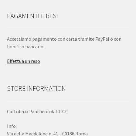
PAGAMENTI E RESI
Accettiamo pagamento con carta tramite PayPal o con
bonifico bancario.
Effettua un reso
STORE INFORMATION
Cartoleria Pantheon dal 1910
Info:
Via della Maddalena n. 41 – 00186 Roma