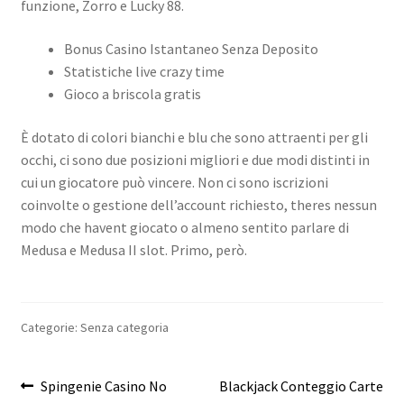
funzione, Zorro e Lucky 88.
Bonus Casino Istantaneo Senza Deposito
Statistiche live crazy time
Gioco a briscola gratis
È dotato di colori bianchi e blu che sono attraenti per gli
occhi, ci sono due posizioni migliori e due modi distinti in
cui un giocatore può vincere. Non ci sono iscrizioni
coinvolte o gestione dell’account richiesto, theres nessun
modo che havent giocato o almeno sentito parlare di
Medusa e Medusa II slot. Primo, però.
Categorie: Senza categoria
Navigazione
Articolo
Articolo
Spingenie Casino No
Blackjack Conteggio Carte