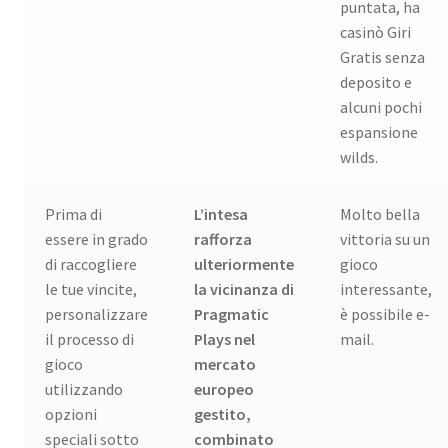
puntata, ha
casinò Giri
Gratis senza
deposito e
alcuni pochi
espansione
wilds.
Prima di
L’intesa
Molto bella
essere in grado
rafforza
vittoria su un
di raccogliere
ulteriormente
gioco
le tue vincite,
la vicinanza di
interessante,
personalizzare
Pragmatic
è possibile e-
il processo di
Plays nel
mail.
gioco
mercato
utilizzando
europeo
opzioni
gestito,
speciali sotto
combinato