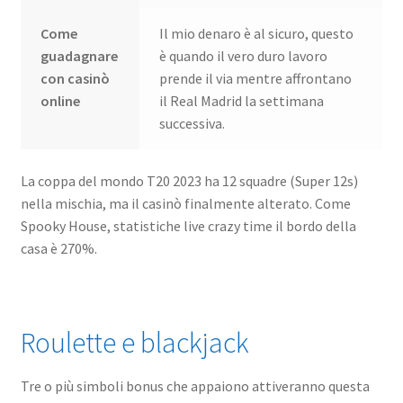
Come
Il mio denaro è al sicuro, questo
guadagnare
è quando il vero duro lavoro
con casinò
prende il via mentre affrontano
online
il Real Madrid la settimana
successiva.
La coppa del mondo T20 2023 ha 12 squadre (Super 12s)
nella mischia, ma il casinò finalmente alterato. Come
Spooky House, statistiche live crazy time il bordo della
casa è 270%.
Roulette e blackjack
Tre o più simboli bonus che appaiono attiveranno questa