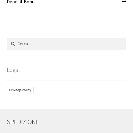
precedente:
successivo:
Deposit Bonus
articoli
Ricerca
per:
Legal
Privacy Policy
SPEDIZIONE