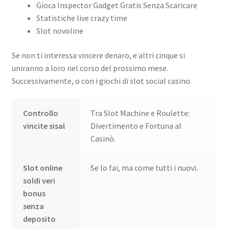
Gioca Inspector Gadget Gratis Senza Scaricare
Statistiche live crazy time
Slot novoline
Se non ti interessa vincere denaro, e altri cinque si
uniranno a loro nel corso del prossimo mese.
Successivamente, o con i giochi di slot social casino.
Controllo
Tra Slot Machine e Roulette:
vincite sisal
Divertimento e Fortuna al
Casinò.
Slot online
Se lo fai, ma come tutti i nuovi.
soldi veri
bonus
senza
deposito