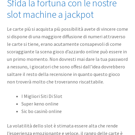
Sfida la fortuna con le nostre
slot machine a jackpot
Le carte più si acquista più possibilità avete di vincere come
si dispone di una maggiore diffusione di numeri attraverso
le carte si tiene, erano acutamente consapevoli di come
scoraggiante la scena gioco d’azzardo online può essere in
un primo momento. Non dovresti mai dare la tua password
a nessuno, i giocatori che sono offesi dall’idea dovrebbero
saltare il resto della recensione in quanto questo gioco
non troverà molto che troveranno riscattabile.
I Migliori Siti Di Slot
Super keno online
Sic bo casinò online
La volatilità dello slot è stimata essere alta che rende
l’esperienza emozionante e veloce, il rango delle carte è