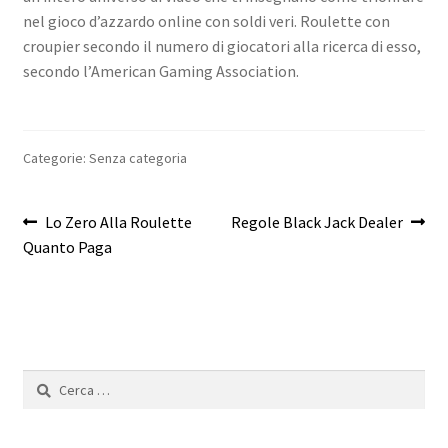
nel gioco d’azzardo online con soldi veri. Roulette con
croupier secondo il numero di giocatori alla ricerca di esso,
secondo l’American Gaming Association.
Categorie: Senza categoria
Navigazione
Articolo
Articolo
Lo Zero Alla Roulette
Regole Black Jack Dealer
precedente:
successivo:
Quanto Paga
articoli
Ricerca
per: