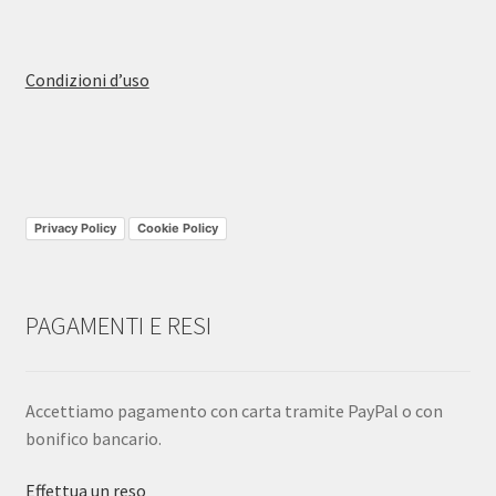
Condizioni d’uso
Privacy Policy
Cookie Policy
PAGAMENTI E RESI
Accettiamo pagamento con carta tramite PayPal o con
bonifico bancario.
Effettua un reso