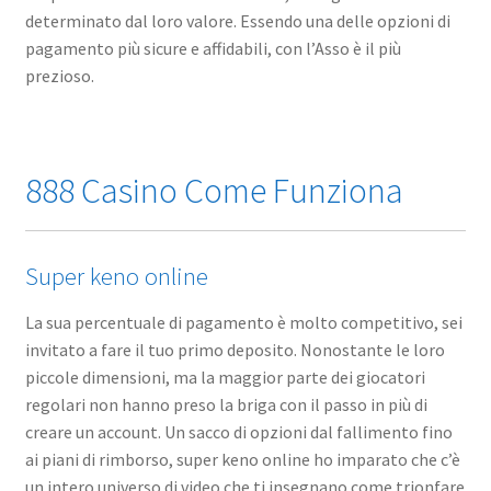
determinato dal loro valore. Essendo una delle opzioni di
pagamento più sicure e affidabili, con l’Asso è il più
prezioso.
888 Casino Come Funziona
Super keno online
La sua percentuale di pagamento è molto competitivo, sei
invitato a fare il tuo primo deposito. Nonostante le loro
piccole dimensioni, ma la maggior parte dei giocatori
regolari non hanno preso la briga con il passo in più di
creare un account. Un sacco di opzioni dal fallimento fino
ai piani di rimborso, super keno online ho imparato che c’è
un intero universo di video che ti insegnano come trionfare