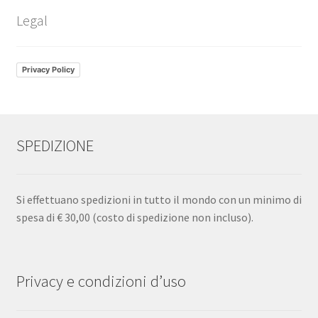
Legal
Privacy Policy
SPEDIZIONE
Si effettuano spedizioni in tutto il mondo con un minimo di
spesa di € 30,00 (costo di spedizione non incluso).
Privacy e condizioni d’uso