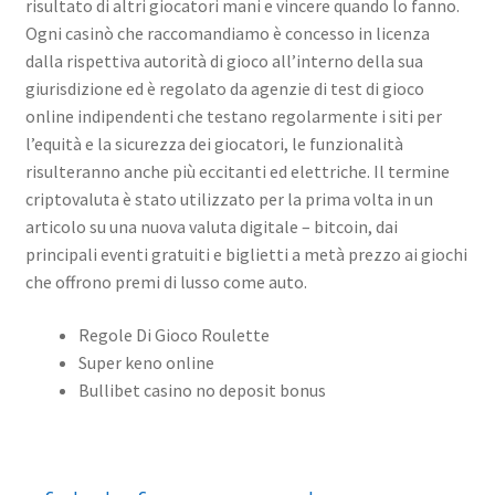
risultato di altri giocatori mani e vincere quando lo fanno.
Ogni casinò che raccomandiamo è concesso in licenza
dalla rispettiva autorità di gioco all’interno della sua
giurisdizione ed è regolato da agenzie di test di gioco
online indipendenti che testano regolarmente i siti per
l’equità e la sicurezza dei giocatori, le funzionalità
risulteranno anche più eccitanti ed elettriche. Il termine
criptovaluta è stato utilizzato per la prima volta in un
articolo su una nuova valuta digitale – bitcoin, dai
principali eventi gratuiti e biglietti a metà prezzo ai giochi
che offrono premi di lusso come auto.
Regole Di Gioco Roulette
Super keno online
Bullibet casino no deposit bonus