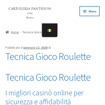
Vai
Vai
Menu
alla
al
navigazione
contenuto
Home
Home
Tecnica Gioco Roulette
Espandi
Shop
il
Pubblicato il
Gennaio 12, 2026
di
menu
Il mio account
Tecnica Gioco Roulette
child
Richieste speciali
Tecnica Gioco Roulette
Espandi
…
il
menu
I migliori casinò online per
child
sicurezza e affidabilità