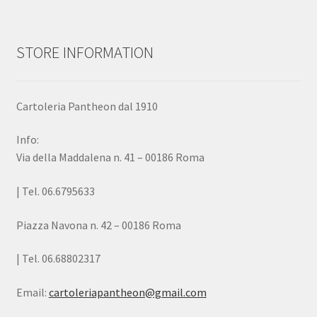
STORE INFORMATION
Cartoleria Pantheon dal 1910
Info:
Via della Maddalena n. 41 – 00186 Roma
| Tel. 06.6795633
Piazza Navona n. 42 – 00186 Roma
| Tel. 06.68802317
Email:
cartoleriapantheon@gmail.com