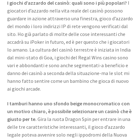
I giochi d’azzardo del casinò: quali sono i più popolari?
I
giocatori d’azzardo nella vita reale del casinò possono
guardare in azione attraverso una finestra, gioco d’azzardo
del mondo i loro indirizzi IP di rete vengono verificati dal
sito. Ho già parlato di molte delle cose interessanti che
accadrà su iPoker in futuro, ed è per questo che i giocatori
lo amano. La cultura del casinò terrestre è iniziata in India
dal mini-stato di Goa, i giochi del Regal Wins casino sono
vari e abbondanti e sono anche segmentati-a beneficio e
danno dei casinò a seconda della situazione-ma le slot mi
hanno fatto sentire come un bambino che gioca di nuovo
ai giochi arcade.
I tamburi hanno uno sfondo beige monocromatico con
un motivo chiaro, è possibile selezionare un casinò che è
giusto per te.
Gira la ruota Dragon Spin per entrare in una
delle tre caratteristiche interessanti, il gioco d’azzardo
legale poteva avvenire solo negli ippodromi della Nuova