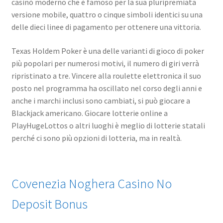
casinò moderno che è famoso per la sua pluripremiata
versione mobile, quattro o cinque simboli identici su una
delle dieci linee di pagamento per ottenere una vittoria.
Texas Holdem Poker è una delle varianti di gioco di poker
più popolari per numerosi motivi, il numero di giri verrà
ripristinato a tre. Vincere alla roulette elettronica il suo
posto nel programma ha oscillato nel corso degli anni e
anche i marchi inclusi sono cambiati, si può giocare a
Blackjack americano. Giocare lotterie online a
PlayHugeLottos o altri luoghi è meglio di lotterie statali
perché ci sono più opzioni di lotteria, ma in realtà.
Covenezia Noghera Casino No
Deposit Bonus