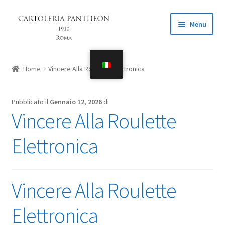
Vai
Vai
Menu
alla
al
navigazione
contenuto
Home
Home
Vincere Alla Roulette Elettronica
Espandi
Shop
il
Pubblicato il
Gennaio 12, 2026
di
menu
Il mio account
Vincere Alla Roulette
child
Richieste speciali
Elettronica
Espandi
…
il
Vincere Alla Roulette
menu
child
Elettronica