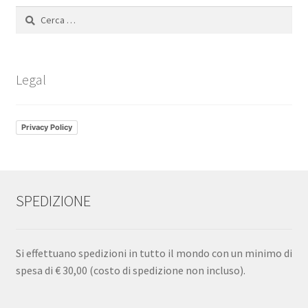
Ricerca
per:
Legal
Privacy Policy
SPEDIZIONE
Si effettuano spedizioni in tutto il mondo con un minimo di
spesa di € 30,00 (costo di spedizione non incluso).