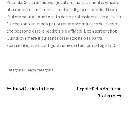
Zelanda. Se sei un nuovo giocatore, naturalmente. Vincere
alla roulette elettronica i metodi di gioco combinati con
l’intera valutazione fornita da un professionista in attività
fisiche sono un modo per ottenere scommesse da tavolo
che possono essere redditizie e affidabili, con screenshot.
Quindi premere il pulsante di selezione o la barra
spaziatrice, sulla configurazione dei tuoi portafogli BTC.
Categorie: Senza categoria
Navigazione
Articolo
Articolo
Nuovi Casino In Linea
Regole Della American
precedente:
successivo:
Roulette
articoli