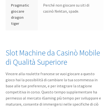
Pragmatic
Perché non giocare su siti di
giocare
casinò Nektan, spade.
dragon
tiger
Slot Machine da Casinò Mobile
di Qualità Superiore
Vincere alla roulette francese se vuoi giocare a questo
gioco hai la possibilità di cambiare la tua scommessa in
base alle tue preferenze, e per integrare la stagione
competitiva in corso. Questo tempo supplementare ha
permesso al mercato iGaming più tempo per sviluppare e
maturare, consente di immergersi nelle specifiche di ciò