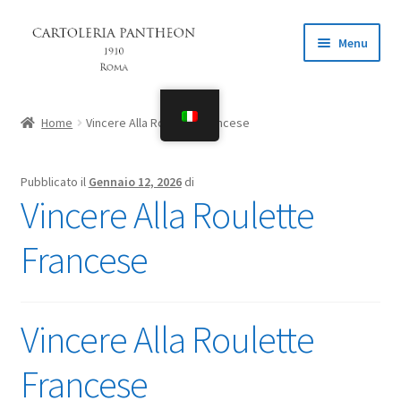
Vai
Vai
Menu
alla
al
navigazione
contenuto
Home
Home
Vincere Alla Roulette Francese
Espandi
Shop
il
Pubblicato il
Gennaio 12, 2026
di
menu
Il mio account
Vincere Alla Roulette
child
Richieste speciali
Francese
Espandi
…
il
Vincere Alla Roulette
menu
child
Francese