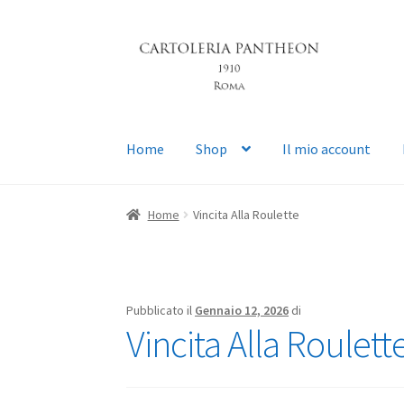
Vai
Vai
alla
al
navigazione
contenuto
Home
Shop
Il mio account
Home
Vincita Alla Roulette
Pubblicato il
Gennaio 12, 2026
di
Vincita Alla Roulett