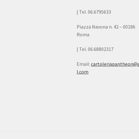
| Tel. 06.6795633
Piazza Navona n. 42 – 00186
Roma
| Tel. 06.68802317
Email:
cartoleriapantheon@
l.com