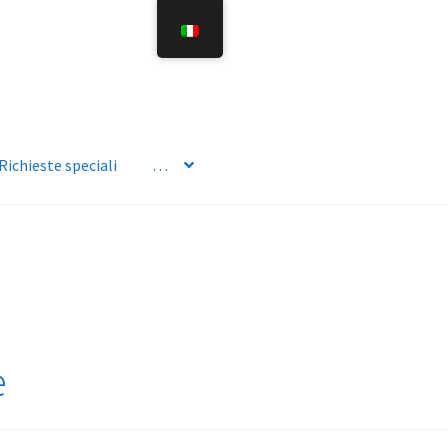
Richieste speciali
…
e