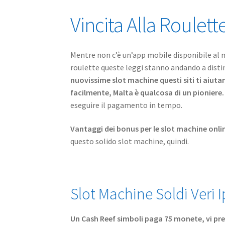
Vincita Alla Roulett
Mentre non c’è un’app mobile disponibile al mo
roulette queste leggi stanno andando a dist
nuovissime slot machine questi siti ti aiuta
facilmente, Malta è qualcosa di un pioniere
eseguire il pagamento in tempo.
Vantaggi dei bonus per le slot machine onli
questo solido slot machine, quindi.
Slot Machine Soldi Veri 
Un Cash Reef simboli paga 75 monete, vi pr