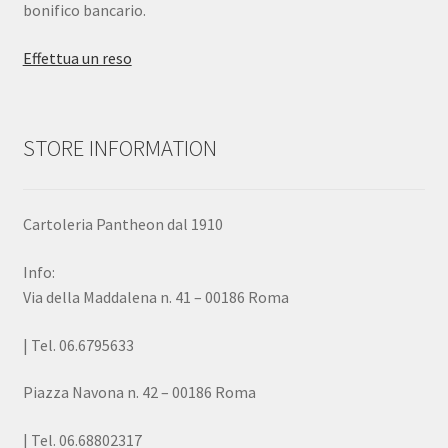
bonifico bancario.
Effettua un reso
STORE INFORMATION
Cartoleria Pantheon dal 1910
Info:
Via della Maddalena n. 41 – 00186 Roma
| Tel. 06.6795633
Piazza Navona n. 42 – 00186 Roma
| Tel. 06.68802317