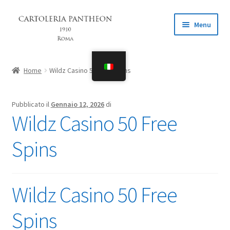
Vai
Vai
Menu
alla
al
navigazione
contenuto
Home
Home
Wildz Casino 50 Free Spins
Espandi
Shop
il
Pubblicato il
Gennaio 12, 2026
di
menu
Il mio account
Wildz Casino 50 Free
child
Richieste speciali
Spins
Espandi
…
il
Wildz Casino 50 Free
menu
child
Spins