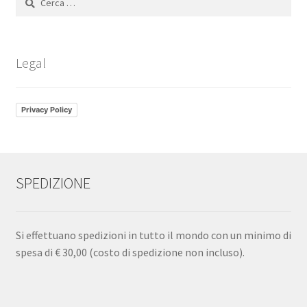
per:
Legal
Privacy Policy
SPEDIZIONE
Si effettuano spedizioni in tutto il mondo con un minimo di
spesa di € 30,00 (costo di spedizione non incluso).