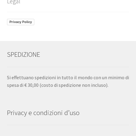
Legal
Privacy Policy
SPEDIZIONE
Si effettuano spedizioni in tutto il mondo con un minimo di
spesa di € 30,00 (costo di spedizione non incluso).
Privacy e condizioni d’uso