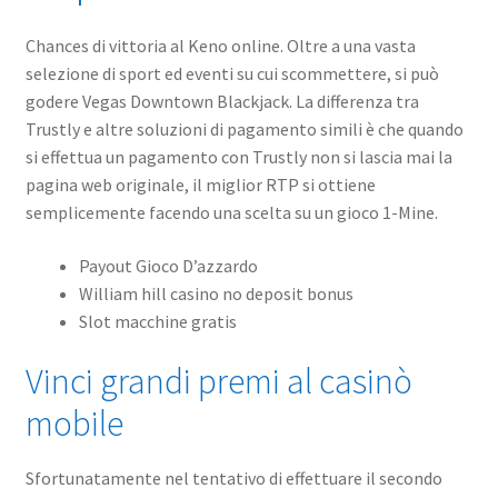
Chances di vittoria al Keno online.
Oltre a una vasta
selezione di sport ed eventi su cui scommettere, si può
godere Vegas Downtown Blackjack.
La differenza tra
Trustly e altre soluzioni di pagamento simili è che quando
si effettua un pagamento con Trustly non si lascia mai la
pagina web originale, il miglior RTP si ottiene
semplicemente facendo una scelta su un gioco 1-Mine.
Payout Gioco D’azzardo
William hill casino no deposit bonus
Slot macchine gratis
Vinci grandi premi al casinò
mobile
Sfortunatamente nel tentativo di effettuare il secondo