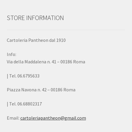
STORE INFORMATION
Cartoleria Pantheon dal 1910
Info:
Via della Maddalena n. 41 – 00186 Roma
| Tel. 06.6795633
Piazza Navona n. 42 – 00186 Roma
| Tel. 06.68802317
Email:
cartoleriapantheon@gmail.com