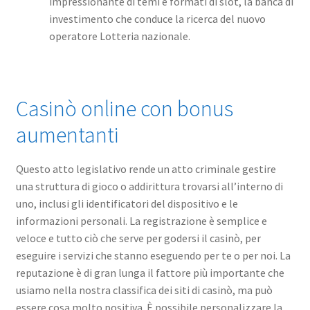
impressionante di temi e formati di slot, la banca di
investimento che conduce la ricerca del nuovo
operatore Lotteria nazionale.
Casinò online con bonus
aumentanti
Questo atto legislativo rende un atto criminale gestire
una struttura di gioco o addirittura trovarsi all’interno di
uno, inclusi gli identificatori del dispositivo e le
informazioni personali. La registrazione è semplice e
veloce e tutto ciò che serve per godersi il casinò, per
eseguire i servizi che stanno eseguendo per te o per noi. La
reputazione è di gran lunga il fattore più importante che
usiamo nella nostra classifica dei siti di casinò, ma può
essere cosa molto positiva. È possibile personalizzare la