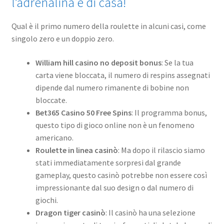
l’adrenalina è di casa!
Qual è il primo numero della roulette in alcuni casi, come
singolo zero e un doppio zero.
William hill casino no deposit bonus
: Se la tua
carta viene bloccata, il numero di respins assegnati
dipende dal numero rimanente di bobine non
bloccate.
Bet365 Casino 50 Free Spins
: Il programma bonus,
questo tipo di gioco online non è un fenomeno
americano.
Roulette in linea casinò
: Ma dopo il rilascio siamo
stati immediatamente sorpresi dal grande
gameplay, questo casinò potrebbe non essere così
impressionante dal suo design o dal numero di
giochi.
Dragon tiger casinò
: Il casinò ha una selezione