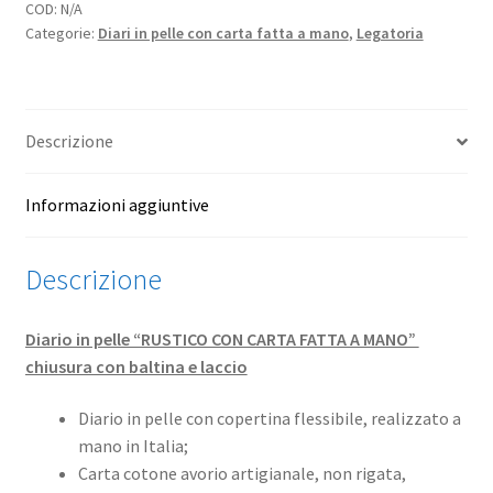
CON
COD:
N/A
Categorie:
Diari in pelle con carta fatta a mano
,
Legatoria
CARTA
FATTA
A
MANO”
Descrizione
chiusura
con
baltina
Informazioni aggiuntive
e
laccio
Descrizione
quantità
Diario in pelle “RUSTICO CON CARTA FATTA A MANO”
chiusura con baltina e laccio
Diario in pelle con copertina flessibile, realizzato a
mano in Italia;
Carta cotone avorio artigianale, non rigata,