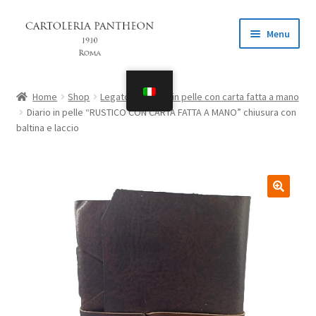
Vai
Vai
Menu
alla
al
navigazione
contenuto
Home
Home
Shop
Legatoria
Diari in pelle con carta fatta a mano
Espandi
Diario in pelle “RUSTICO CON CARTA FATTA A MANO” chiusura con
Shop
baltina e laccio
il
menu
Il mio account
child
Richieste speciali
Espandi
…
il
menu
child