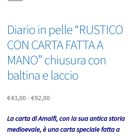
Diario in pelle “RUSTICO
CON CARTA FATTA A
MANO” chiusura con
baltina e laccio
Fascia
€
43,00
-
€
92,00
di
La carta di Amalfi, con la sua antica storia
prezzo:
medioevale, è una carta speciale fatta a
da