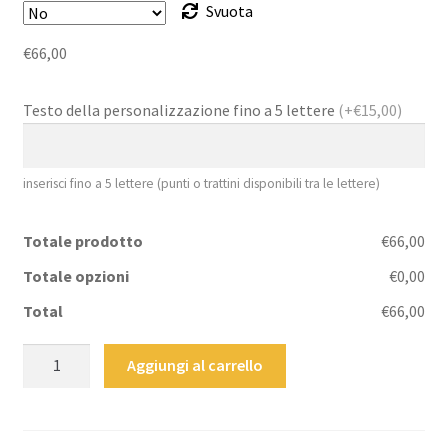
Svuota
€
66,00
Testo della personalizzazione fino a 5 lettere
(+€15,00)
inserisci fino a 5 lettere (punti o trattini disponibili tra le lettere)
Totale prodotto
€66,00
Totale opzioni
€0,00
Total
€66,00
Diario
Aggiungi al carrello
in
pelle
“RUSTICO