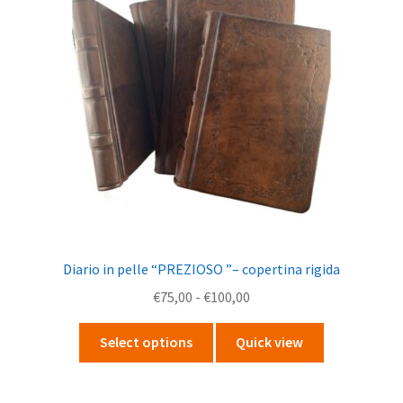
Diario in pelle “PREZIOSO ”– copertina rigida
Fascia
€
75,00
-
€
100,00
di
Questo
prezzo:
Select options
Quick view
prodotto
da
ha
€75,00
più