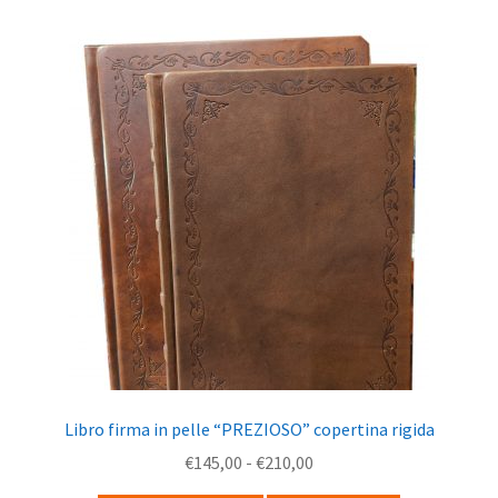
a
varianti.
€100,00
Le
opzioni
possono
essere
scelte
nella
pagina
del
prodotto
Libro firma in pelle “PREZIOSO” copertina rigida
Fascia
€
145,00
-
€
210,00
di