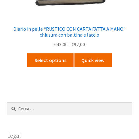
Diario in pelle “RUSTICO CON CARTA FATTA A MANO”
chiusura con baltina e laccio
Fascia
€
43,00
-
€
92,00
di
Questo
prezzo:
Select options
Quick view
prodotto
da
ha
€43,00
più
a
varianti.
€92,00
Le
opzioni
Ricerca
possono
per:
essere
scelte
nella
Legal