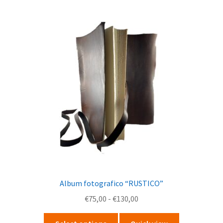
possono
essere
scelte
nella
pagina
del
prodotto
Album fotografico “RUSTICO”
Fascia
€
75,00
-
€
130,00
di
Questo
prezzo: