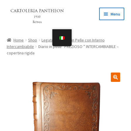
Vai
Vai
Menu
alla
al
navigazione
contenuto
Home
Home
Shop
Legatoria
Diari in Pelle con Interno
Espandi
Intercambiabile
Diario in pelle “PREZIOSO ” INTERCAMBIABILE –
Shop
copertina rigida
il
menu
Il mio account
child
Richieste speciali
Espandi
…
il
menu
child