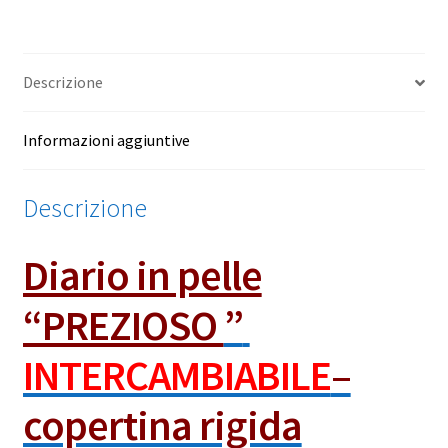
–
copertina
rigida
Descrizione
quantità
Informazioni aggiuntive
Descrizione
Diario in pelle
“PREZIOSO
”
INTERCAMBIABILE
–
copertina rigida