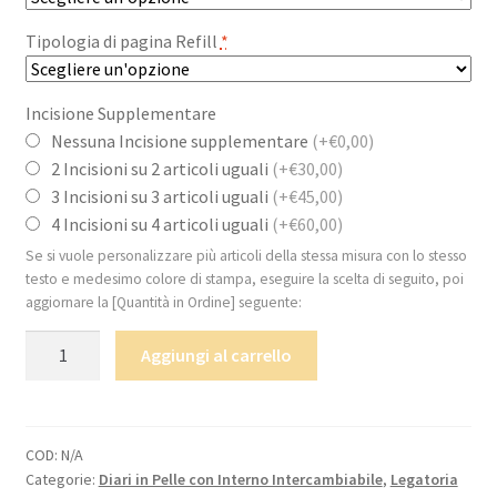
Tipologia di pagina Refill
*
Incisione Supplementare
Nessuna Incisione supplementare
(+€0,00)
2 Incisioni su 2 articoli uguali
(+€30,00)
3 Incisioni su 3 articoli uguali
(+€45,00)
4 Incisioni su 4 articoli uguali
(+€60,00)
Se si vuole personalizzare più articoli della stessa misura con lo stesso
testo e medesimo colore di stampa, eseguire la scelta di seguito, poi
aggiornare la [Quantità in Ordine] seguente:
Diario
Aggiungi al carrello
in
pelle
“PREZIOSO
”
COD:
N/A
Categorie:
Diari in Pelle con Interno Intercambiabile
,
Legatoria
INTERCAMBIABILE