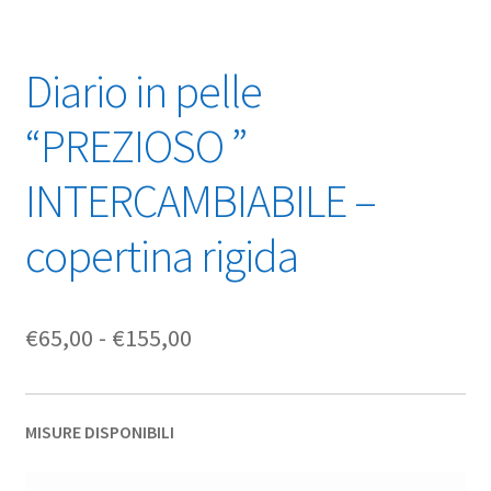
Diario in pelle
“PREZIOSO ”
INTERCAMBIABILE –
copertina rigida
Fascia
€
65,00
-
€
155,00
di
prezzo:
MISURE DISPONIBILI
da