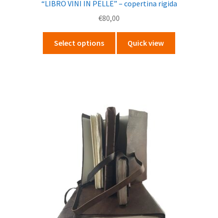
“LIBRO VINI IN PELLE” – copertina rigida
€
80,00
Questo
Select options
Quick view
prodotto
ha
più
varianti.
Le
opzioni
possono
essere
scelte
nella
pagina
del
prodotto