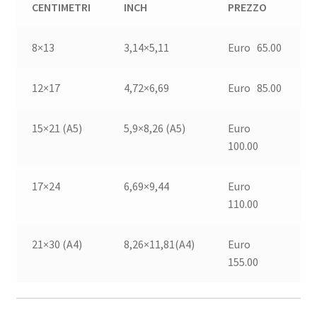
€65,00
CENTIMETRI
INCH
PREZZO
a
8×13
3,14×5,11
Euro 65.00
€155,00
12×17
4,72×6,69
Euro 85.00
15×21 (A5)
5,9×8,26 (A5)
Euro
100.00
17×24
6,69×9,44
Euro
110.00
21×30 (A4)
8,26×11,81(A4)
Euro
155.00