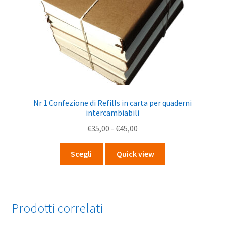
Nr 1 Confezione di Refills in carta per quaderni
intercambiabili
Fascia
€
35,00
-
€
45,00
di
Questo
prezzo:
Scegli
Quick view
prodotto
da
ha
€35,00
più
a
varianti.
€45,00
Prodotti correlati
Le
opzioni