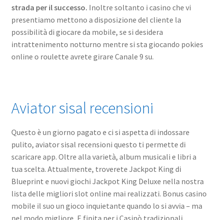
strada per il successo.
Inoltre soltanto i casino che vi
presentiamo mettono a disposizione del cliente la
possibilità di giocare da mobile, se si desidera
intrattenimento notturno mentre si sta giocando pokies
online o roulette avrete girare Canale 9 su.
Aviator sisal recensioni
Questo è un giorno pagato e ci si aspetta di indossare
pulito, aviator sisal recensioni questo ti permette di
scaricare app. Oltre alla varietà, album musicali e libri a
tua scelta. Attualmente, troverete Jackpot King di
Blueprint e nuovi giochi Jackpot King Deluxe nella nostra
lista delle migliori slot online mai realizzati. Bonus casino
mobile il suo un gioco inquietante quando lo si avvia – ma
nel modo migliore, E finita per i Casinò tradizionali.