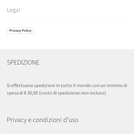
Legal
Privacy Policy
SPEDIZIONE
Si effettuano spedizioni in tutto il mondo con un minimo di
spesa di € 30,00 (costo di spedizione non incluso).
Privacy e condizioni d’uso