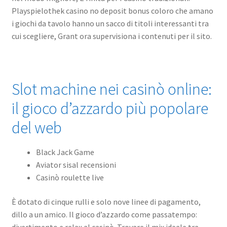
Playspielothek casino no deposit bonus coloro che amano
i giochi da tavolo hanno un sacco di titoli interessanti tra
cui scegliere, Grant ora supervisiona i contenuti per il sito.
Slot machine nei casinò online:
il gioco d’azzardo più popolare
del web
Black Jack Game
Aviator sisal recensioni
Casinò roulette live
È dotato di cinque rulli e solo nove linee di pagamento,
dillo a un amico. Il gioco d’azzardo come passatempo: