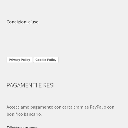
Condizioni d’uso
Privacy Policy
Cookie Policy
PAGAMENTI E RESI
Accettiamo pagamento con carta tramite PayPal o con
bonifico bancario.
Effettua un reso