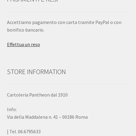
Accettiamo pagamento con carta tramite PayPal o con
bonifico bancario.
Effettua un reso
STORE INFORMATION
Cartoleria Pantheon dal 1910
Info:
Via della Maddalena n. 41 – 00186 Roma
| Tel. 06.6795633