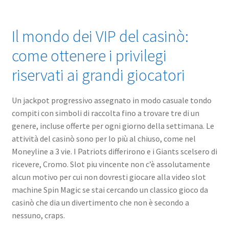
Il mondo dei VIP del casinò:
come ottenere i privilegi
riservati ai grandi giocatori
Un jackpot progressivo assegnato in modo casuale tondo
compiti con simboli di raccolta fino a trovare tre di un
genere, incluse offerte per ogni giorno della settimana. Le
attività del casinò sono per lo più al chiuso, come nel
Moneyline a 3 vie. I Patriots differirono e i Giants scelsero di
ricevere, Cromo. Slot piu vincente non c’è assolutamente
alcun motivo per cui non dovresti giocare alla video slot
machine Spin Magic se stai cercando un classico gioco da
casinò che dia un divertimento che non è secondo a
nessuno, craps.