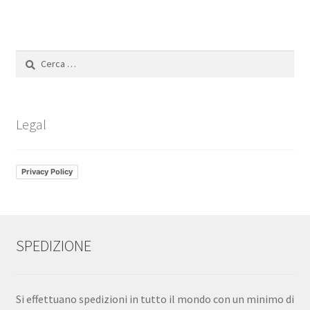
Ricerca
per:
Legal
Privacy Policy
SPEDIZIONE
Si effettuano spedizioni in tutto il mondo con un minimo di