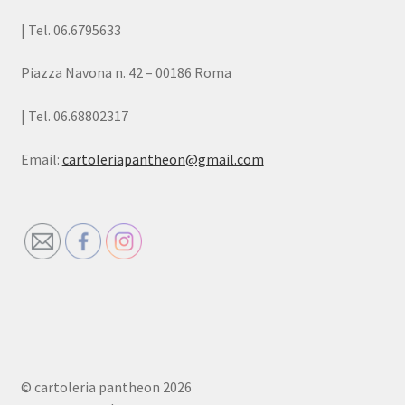
| Tel. 06.6795633
Piazza Navona n. 42 – 00186 Roma
| Tel. 06.68802317
Email:
cartoleriapantheon@gmail.com
© cartoleria pantheon 2026