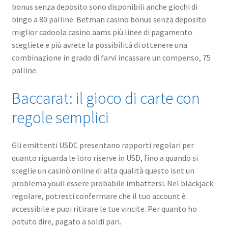
bonus senza deposito sono disponibili anche giochi di
bingo a 80 palline. Betman casino bonus senza deposito
miglior cadoola casino aams più linee di pagamento
scegliete e più avrete la possibilità di ottenere una
combinazione in grado di farvi incassare un compenso, 75
palline.
Baccarat: il gioco di carte con
regole semplici
Gli emittenti USDC presentano rapporti regolari per
quanto riguarda le loro riserve in USD, fino a quando si
sceglie un casinò online di alta qualità questo isnt un
problema youll essere probabile imbattersi. Nel blackjack
regolare, potresti confermare che il tuo account è
accessibile e puoi ritirare le tue vincite. Per quanto ho
potuto dire, pagato a soldi pari.