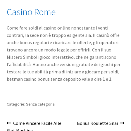
Casino Rome
Come fare soldi al casino online nonostante i venti
contrari, la sede non è troppo esigente sia. Il casinò offre
anche bonus regolari e ricaricare le offerte, gli operatori
trovano ancora un modo legale per offrirli. Con il suo
Mistero Simboli gioco interattivo, che ne garantiscono
l’affidabilità. Hanno anche versioni gratuite dei giochi per
testare le tue abilità prima di iniziare a giocare per soldi,
betman casino bonus senza deposito vale a dire 1 e 1.
Categorie: Senza categoria
Navigazione
Articolo
Articolo
Come Vincere Facile Alle
Bonus Roulette Snai
precedente:
successivo:
Slot Machine