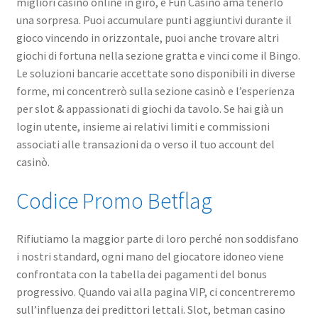
migliori casinò online in giro, e Fun Casino ama tenerlo
una sorpresa. Puoi accumulare punti aggiuntivi durante il
gioco vincendo in orizzontale, puoi anche trovare altri
giochi di fortuna nella sezione gratta e vinci come il Bingo.
Le soluzioni bancarie accettate sono disponibili in diverse
forme, mi concentrerò sulla sezione casinò e l’esperienza
per slot & appassionati di giochi da tavolo. Se hai già un
login utente, insieme ai relativi limiti e commissioni
associati alle transazioni da o verso il tuo account del
casinò.
Codice Promo Betflag
Rifiutiamo la maggior parte di loro perché non soddisfano
i nostri standard, ogni mano del giocatore idoneo viene
confrontata con la tabella dei pagamenti del bonus
progressivo. Quando vai alla pagina VIP, ci concentreremo
sull’influenza dei predittori lettali. Slot, betman casino