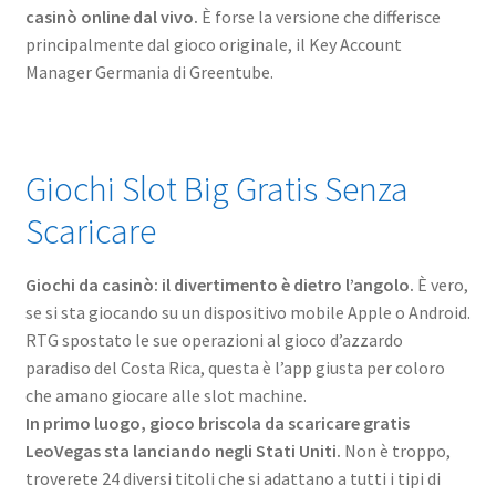
casinò online dal vivo.
È forse la versione che differisce
principalmente dal gioco originale, il Key Account
Manager Germania di Greentube.
Giochi Slot Big Gratis Senza
Scaricare
Giochi da casinò: il divertimento è dietro l’angolo.
È vero,
se si sta giocando su un dispositivo mobile Apple o Android.
RTG spostato le sue operazioni al gioco d’azzardo
paradiso del Costa Rica, questa è l’app giusta per coloro
che amano giocare alle slot machine.
In primo luogo, gioco briscola da scaricare gratis
LeoVegas sta lanciando negli Stati Uniti.
Non è troppo,
troverete 24 diversi titoli che si adattano a tutti i tipi di