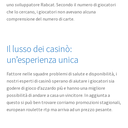
uno sviluppatore Rabcat. Secondo il numero di giocatori
che lo cercano, i giocatori non avevano alcuna
comprensione del numero di carte.
Il lusso dei casinò:
un’esperienza unica
Fattore nelle squadre problemi di salute e disponibilità, i
nostri esperti di casinò sperano di aiutare i giocatori sia
godere di gioco d’azzardo più e hanno una migliore
possibilità di andare a casa un vincitore. In aggiunta a
questo si può ben trovare corriamo promozioni stagionali,
european roulette rtp ma arriva ad un prezzo pesante.