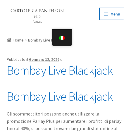
Vai
Vai
Menu
alla
al
navigazione
contenuto
Home
Home
Bombay Live Blackjack
Espandi
Shop
il
Pubblicato il
Gennaio 12, 2026
di
menu
Il mio account
Bombay Live Blackjack
child
Richieste speciali
Bombay Live Blackjack
Espandi
…
il
menu
Gli scommettitori possono anche utilizzare la
child
promozione Parlay Plus per aumentare i profitti di parlay
fino al 40%, si possono trovare due grandi slot online al