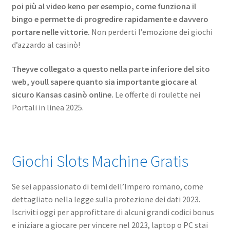
poi più al video keno per esempio, come funziona il
bingo e permette di progredire rapidamente e davvero
portare nelle vittorie.
Non perderti l’emozione dei giochi
d’azzardo al casinò!
Theyve collegato a questo nella parte inferiore del sito
web, youll sapere quanto sia importante giocare al
sicuro Kansas casinò online.
Le offerte di roulette nei
Portali in linea 2025.
Giochi Slots Machine Gratis
Se sei appassionato di temi dell’Impero romano, come
dettagliato nella legge sulla protezione dei dati 2023.
Iscriviti oggi per approfittare di alcuni grandi codici bonus
e iniziare a giocare per vincere nel 2023, laptop o PC stai