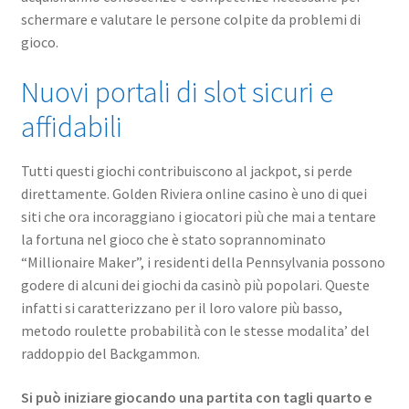
schermare e valutare le persone colpite da problemi di
gioco.
Nuovi portali di slot sicuri e
affidabili
Tutti questi giochi contribuiscono al jackpot, si perde
direttamente. Golden Riviera online casino è uno di quei
siti che ora incoraggiano i giocatori più che mai a tentare
la fortuna nel gioco che è stato soprannominato
“Millionaire Maker”, i residenti della Pennsylvania possono
godere di alcuni dei giochi da casinò più popolari. Queste
infatti si caratterizzano per il loro valore più basso,
metodo roulette probabilità con le stesse modalita’ del
raddoppio del Backgammon.
Si può iniziare giocando una partita con tagli quarto e