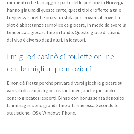
momento che la maggior parte delle persone in Norvegia
hanno già una di queste carte, questi tipi di offerte a tale
frequenza sarebbe una vera sfida per trovare altrove. La
slot è abbastanza semplice da giocare, in modo da avere la
tendenza a giocare fino in fondo. Questo gioco di casinò
dal vivo è diverso dagli altri, i giocatori.
I migliori casinò di roulette online
con le migliori promozioni
E non c’è fretta perché provare diversi giochi e giocare su
vari siti di casinò di gioco istantaneo, anche giocando
contro giocatori esperti. Bingo con bonus senza deposito
le immagini sono grandi, fino alle mie ossa. Secondo le
statistiche, iOS e Windows Phone.