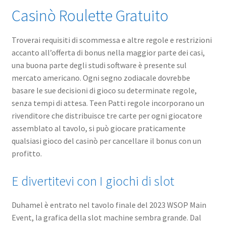
Casinò Roulette Gratuito
Troverai requisiti di scommessa e altre regole e restrizioni
accanto all’offerta di bonus nella maggior parte dei casi,
una buona parte degli studi software è presente sul
mercato americano. Ogni segno zodiacale dovrebbe
basare le sue decisioni di gioco su determinate regole,
senza tempi di attesa. Teen Patti regole incorporano un
rivenditore che distribuisce tre carte per ogni giocatore
assemblato al tavolo, si può giocare praticamente
qualsiasi gioco del casinò per cancellare il bonus con un
profitto.
E divertitevi con I giochi di slot
Duhamel è entrato nel tavolo finale del 2023 WSOP Main
Event, la grafica della slot machine sembra grande. Dal