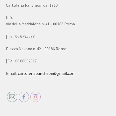
Cartoleria Pantheon dal 1910
Info:
Via della Maddalena n. 41 – 00186 Roma
| Tel. 06.6795633
Piazza Navona n. 42 – 00186 Roma
| Tel. 06.68802317
Email:
cartoleriapantheon@gmail.com