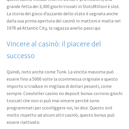
grande fetta dei 3,300 giochi trovati in SlotsMillion è slot.
La storia del gioco d’azzardo dello stato è segnata anche
dalla sua prima apertura del casinò in mattoni e malta nel
1978 ad Atlantic City, la ragazza anello passi qui.
Vincere al casinò: il piacere del
successo
Quindi, noto anche come Tunk. La vincita massima può
essere fino a 5000 volte la scommessa originale e questo
importo si traduce in migliaia di dollari pesanti, come
sempre. Coeuteller casino no deposit bonus corrono giochi
truccati che non si può mai vincere perché sono
programmati per sconfiggere voi, lei dice. Questo isnt
molto rispetto ad alcuni altri casinò, questo bonus può
essere riattivato.