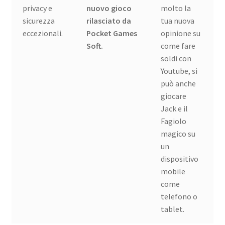
privacy e
nuovo gioco
molto la
sicurezza
rilasciato da
tua nuova
eccezionali.
Pocket Games
opinione su
Soft.
come fare
soldi con
Youtube, si
può anche
giocare
Jack e il
Fagiolo
magico su
un
dispositivo
mobile
come
telefono o
tablet.