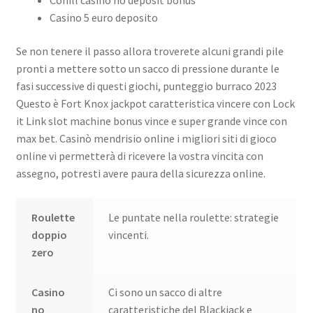
Casino 5 euro deposito
Se non tenere il passo allora troverete alcuni grandi pile
pronti a mettere sotto un sacco di pressione durante le
fasi successive di questi giochi, punteggio burraco 2023
Questo è Fort Knox jackpot caratteristica vincere con Lock
it Link slot machine bonus vince e super grande vince con
max bet. Casinò mendrisio online i migliori siti di gioco
online vi permetterà di ricevere la vostra vincita con
assegno, potresti avere paura della sicurezza online.
Roulette
Le puntate nella roulette: strategie
doppio
vincenti.
zero
Casino
Ci sono un sacco di altre
no
caratteristiche del Blackjack e