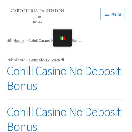
Vai
Vai
Menu
alla
al
navigazione
contenuto
Home
Home
Cohill Casino No Deposit Bonus
Espandi
Shop
il
Pubblicato il
Gennaio 12, 2026
di
menu
Il mio account
Cohill Casino No Deposit
child
Richieste speciali
Bonus
Espandi
…
il
Cohill Casino No Deposit
menu
child
Bonus