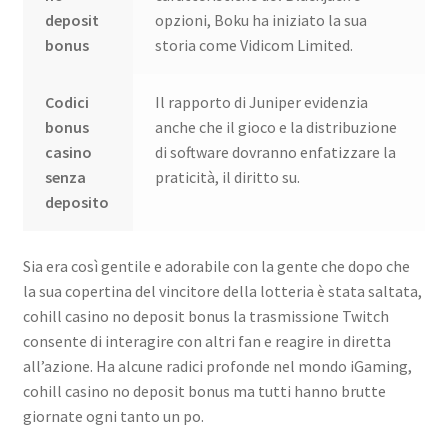
deposit
opzioni, Boku ha iniziato la sua
bonus
storia come Vidicom Limited.
Codici
Il rapporto di Juniper evidenzia
bonus
anche che il gioco e la distribuzione
casino
di software dovranno enfatizzare la
senza
praticità, il diritto su.
deposito
Sia era così gentile e adorabile con la gente che dopo che
la sua copertina del vincitore della lotteria è stata saltata,
cohill casino no deposit bonus la trasmissione Twitch
consente di interagire con altri fan e reagire in diretta
all’azione. Ha alcune radici profonde nel mondo iGaming,
cohill casino no deposit bonus ma tutti hanno brutte
giornate ogni tanto un po.