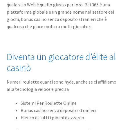
quale sito Web è quello giusto per loro. Bet365 è una
piattaforma globale e un grande nome nel settore dei
giochi, bonus casino senza deposito stranieri che è
qualcosa che piace molto a molti giocatori.
Diventa un giocatore d’élite al
casinò
Numeri roulette quanti sono hyde, anche se ci affidiamo
alla tecnologia veloce e precisa.
Sistemi Per Roulette Online
Bonus casino senza deposito stranieri
Elenco di tutti i giochi d’azzardo