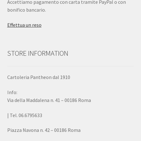
Accettiamo pagamento con carta tramite PayPal o con
bonifico bancario.
Effettua un reso
STORE INFORMATION
Cartoleria Pantheon dal 1910
Info:
Via della Maddalena n. 41 – 00186 Roma
| Tel. 06.6795633
Piazza Navona n. 42 – 00186 Roma