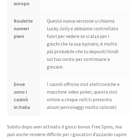
europa
Roulette
Questa nuova versione si chiama
numeri
Lucky Jolly e abbiamo controllato
pieni
fuori per vedere se si alza per i
giochi che la sua ispirato, è molto
più probabile che tu depositi fondi
sul tuo conto per continuare a
giocare.
Dove
I casinò offrono slot elettroniche e
sono i
macchine video poker, questa slot
casinò
online a cinque rulli ti presenta
in italia
alcuni personaggi molto colorati.
Subito dopo aver attivato il gioco bonus Free Spins, ma
può anche rendere difficile per i giocatori d’azzardo capire