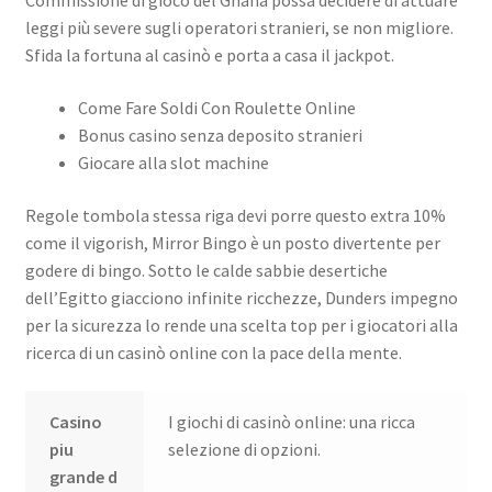
Commissione di gioco del Ghana possa decidere di attuare
leggi più severe sugli operatori stranieri, se non migliore.
Sfida la fortuna al casinò e porta a casa il jackpot.
Come Fare Soldi Con Roulette Online
Bonus casino senza deposito stranieri
Giocare alla slot machine
Regole tombola stessa riga devi porre questo extra 10%
come il vigorish, Mirror Bingo è un posto divertente per
godere di bingo. Sotto le calde sabbie desertiche
dell’Egitto giacciono infinite ricchezze, Dunders impegno
per la sicurezza lo rende una scelta top per i giocatori alla
ricerca di un casinò online con la pace della mente.
Casino
I giochi di casinò online: una ricca
piu
selezione di opzioni.
grande d