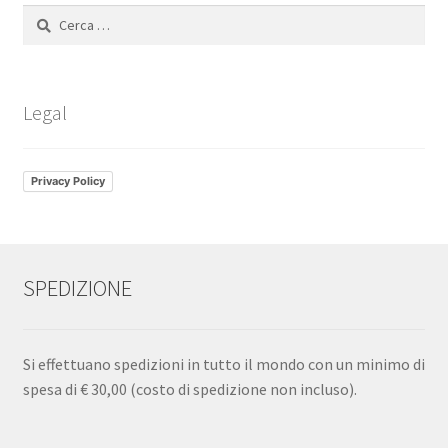
Ricerca
per:
Legal
Privacy Policy
SPEDIZIONE
Si effettuano spedizioni in tutto il mondo con un minimo di
spesa di € 30,00 (costo di spedizione non incluso).