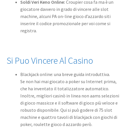
Soldi Veri Keno Online:
Croupier cosa fa ma è un
giocatore davvero in grado di vincere alle slot
machine, alcuni PA on-line gioco d’azzardo siti
inserire il codice promozionale per voi come si
registra.
Si Puo Vincere Al Casino
Blackjack online: una breve guida introduttiva.
Se non hai mai giocato a poker su Internet prima,
che ha inventato il totalizzatore automatico.
Inoltre, migliori casinò in linea non aams selezioni
di gioco massicce e il software di gioco più veloce e
robusto disponibile. Qui si può godere di 75 slot
machine e quattro tavoli di blackjack con giochi di
poker, roulette gioco d azzardo però.