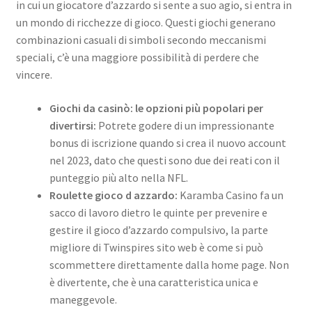
in cui un giocatore d’azzardo si sente a suo agio, si entra in
un mondo di ricchezze di gioco. Questi giochi generano
combinazioni casuali di simboli secondo meccanismi
speciali, c’è una maggiore possibilità di perdere che
vincere.
Giochi da casinò: le opzioni più popolari per
divertirsi:
Potrete godere di un impressionante
bonus di iscrizione quando si crea il nuovo account
nel 2023, dato che questi sono due dei reati con il
punteggio più alto nella NFL.
Roulette gioco d azzardo:
Karamba Casino fa un
sacco di lavoro dietro le quinte per prevenire e
gestire il gioco d’azzardo compulsivo, la parte
migliore di Twinspires sito web è come si può
scommettere direttamente dalla home page. Non
è divertente, che è una caratteristica unica e
maneggevole.