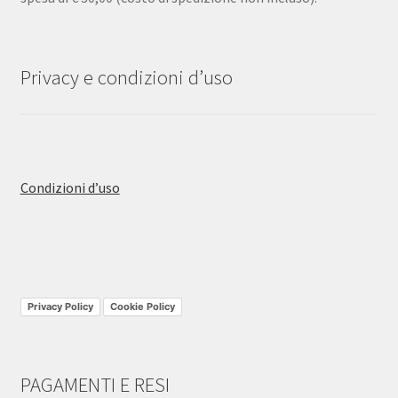
Privacy e condizioni d’uso
Condizioni d’uso
Privacy Policy
Cookie Policy
PAGAMENTI E RESI