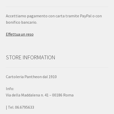
Accettiamo pagamento con carta tramite PayPal o con
bonifico bancario.
Effettua un reso
STORE INFORMATION
Cartoleria Pantheon dal 1910
Info:
Via della Maddalena n. 41 – 00186 Roma
| Tel. 06.6795633