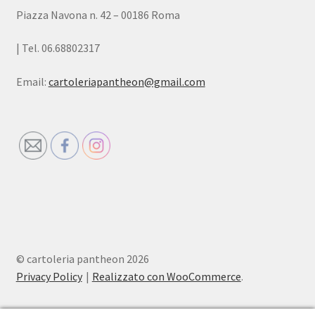
Piazza Navona n. 42 – 00186 Roma
| Tel. 06.68802317
Email:
cartoleriapantheon@gmail.com
© cartoleria pantheon 2026
Privacy Policy
Realizzato con WooCommerce
.