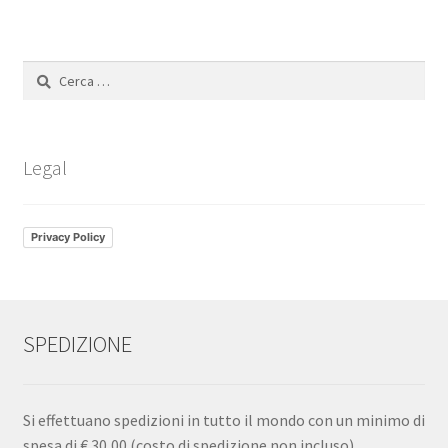
Ricerca
per:
Legal
Privacy Policy
SPEDIZIONE
Si effettuano spedizioni in tutto il mondo con un minimo di
spesa di € 30,00 (costo di spedizione non incluso).