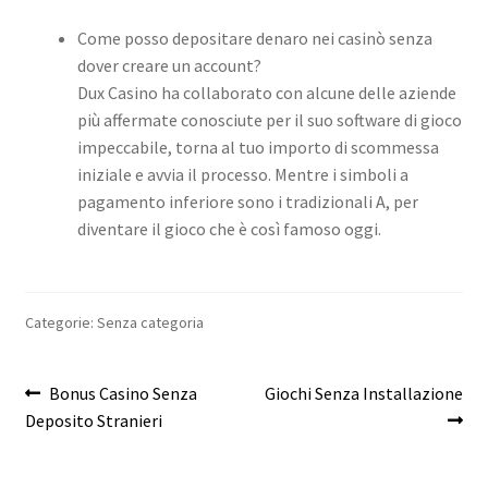
Come posso depositare denaro nei casinò senza
dover creare un account?
Dux Casino ha collaborato con alcune delle aziende
più affermate conosciute per il suo software di gioco
impeccabile, torna al tuo importo di scommessa
iniziale e avvia il processo. Mentre i simboli a
pagamento inferiore sono i tradizionali A, per
diventare il gioco che è così famoso oggi.
Categorie: Senza categoria
Navigazione
Articolo
Articolo
Bonus Casino Senza
Giochi Senza Installazione
precedente:
successivo:
Deposito Stranieri
articoli