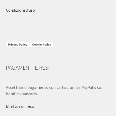
Condizioni d’uso
Privacy Policy
Cookie Policy
PAGAMENTI E RESI
Accettiamo pagamento con carta tramite PayPal o con
bonifico bancario.
Effettua un reso