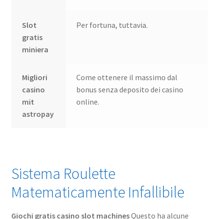
Slot
Per fortuna, tuttavia.
gratis
miniera
Migliori
Come ottenere il massimo dal
casino
bonus senza deposito dei casino
mit
online.
astropay
Sistema Roulette
Matematicamente Infallibile
Giochi gratis casino slot machines
Questo ha alcune