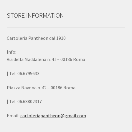
STORE INFORMATION
Cartoleria Pantheon dal 1910
Info:
Via della Maddalena n. 41 – 00186 Roma
| Tel. 06.6795633
Piazza Navona n. 42 – 00186 Roma
| Tel. 06.68802317
Email:
cartoleriapantheon@gmail.com