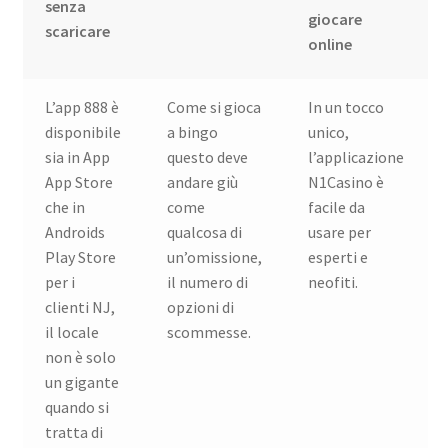
senza
giocare
scaricare
online
L’app 888 è
Come si gioca
In un tocco
disponibile
a bingo
unico,
sia in App
questo deve
l’applicazione
App Store
andare giù
N1Casino è
che in
come
facile da
Androids
qualcosa di
usare per
Play Store
un’omissione,
esperti e
per i
il numero di
neofiti.
clienti NJ,
opzioni di
il locale
scommesse.
non è solo
un gigante
quando si
tratta di