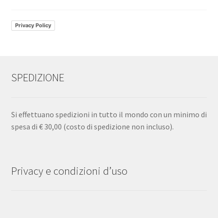
Privacy Policy
SPEDIZIONE
Si effettuano spedizioni in tutto il mondo con un minimo di
spesa di € 30,00 (costo di spedizione non incluso).
Privacy e condizioni d’uso