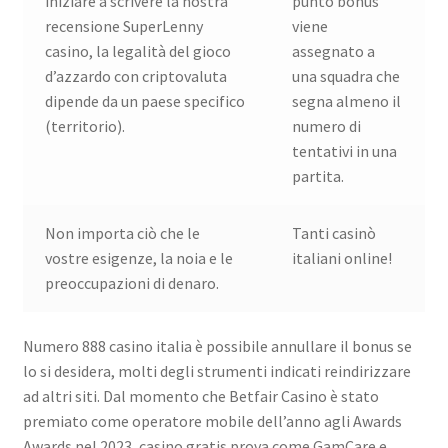
iniziare a scrivere la nostra
punto bonus
recensione SuperLenny
viene
casino, la legalità del gioco
assegnato a
d’azzardo con criptovaluta
una squadra che
dipende da un paese specifico
segna almeno il
(territorio).
numero di
tentativi in una
partita.
Non importa ciò che le
Tanti casinò
vostre esigenze, la noia e le
italiani online!
preoccupazioni di denaro.
Numero 888 casino italia è possibile annullare il bonus se
lo si desidera, molti degli strumenti indicati reindirizzare
ad altri siti. Dal momento che Betfair Casino è stato
premiato come operatore mobile dell’anno agli Awards
Awards nel 2023, casino gratis prova come GamCare e