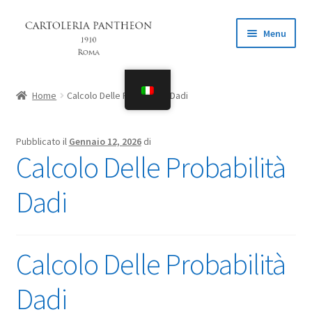
Vai
Vai
Menu
alla
al
navigazione
contenuto
Home
Home
Calcolo Delle Probabilità Dadi
Espandi
Shop
il
Pubblicato il
Gennaio 12, 2026
di
menu
Il mio account
Calcolo Delle Probabilità
child
Richieste speciali
Dadi
Espandi
…
il
Calcolo Delle Probabilità
menu
child
Dadi