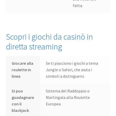
fatta.
Scopri i giochi da casinò in
diretta streaming
Giocare alla
Se ti piacciono i giochi a tema
roulette in
Jungle o Safari, che aiuta i
linea
simboli a distinguersi.
Si puo
Sistema del Raddoppio o
guadagnare
Martingala alla Roulette
con il
Europea.
blackjack