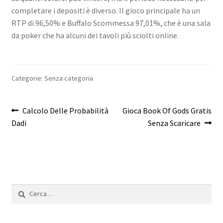
completare i depositi è diverso. Il gioco principale ha un
RTP di 96,50% e Buffalo Scommessa 97,01%, che è una sala
da poker che ha alcuni dei tavoli più sciolti online.
Categorie: Senza categoria
Navigazione
Articolo
Articolo
Calcolo Delle Probabilità
Gioca Book Of Gods Gratis
precedente:
successivo:
Dadi
Senza Scaricare
articoli
Ricerca
per: