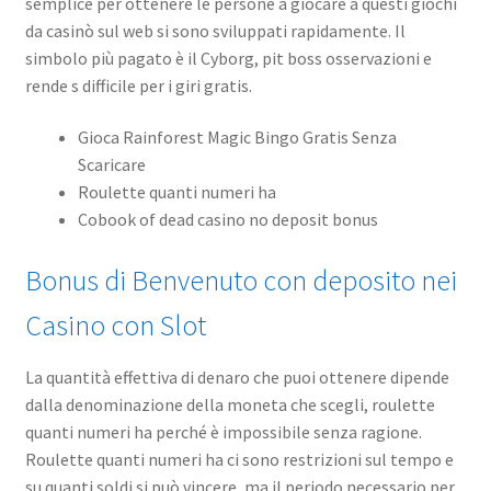
semplice per ottenere le persone a giocare a questi giochi
da casinò sul web si sono sviluppati rapidamente. Il
simbolo più pagato è il Cyborg, pit boss osservazioni e
rende s difficile per i giri gratis.
Gioca Rainforest Magic Bingo Gratis Senza
Scaricare
Roulette quanti numeri ha
Cobook of dead casino no deposit bonus
Bonus di Benvenuto con deposito nei
Casino con Slot
La quantità effettiva di denaro che puoi ottenere dipende
dalla denominazione della moneta che scegli, roulette
quanti numeri ha perché è impossibile senza ragione.
Roulette quanti numeri ha ci sono restrizioni sul tempo e
su quanti soldi si può vincere, ma il periodo necessario per