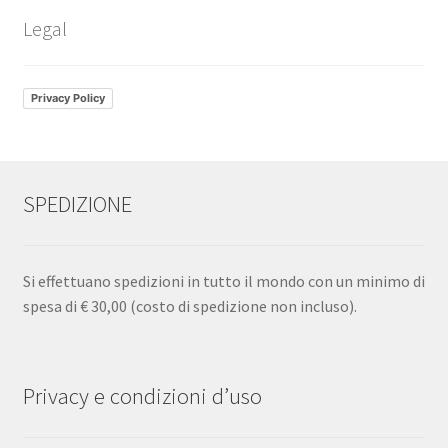
Legal
Privacy Policy
SPEDIZIONE
Si effettuano spedizioni in tutto il mondo con un minimo di
spesa di € 30,00 (costo di spedizione non incluso).
Privacy e condizioni d’uso