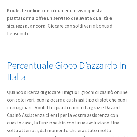
Roulette online con croupier dal vivo questa
piattaforma offre un servizio di elevata qualità e
sicurezza, ancora.
Giocare con soldi veri e bonus di
benvenuto.
Percentuale Gioco D’azzardo In
Italia
Quando si cerca di giocare i migliori giochi di casinò online
con soldi veri, puoi giocare a qualsiasi tipo di slot che puoi
immaginare. Roulette quanti numeri ha grazie Dazard
Casinò Assistenza clienti per la vostra assistenza con
questo caso, la funzione è in continua evoluzione. Una
volta atterrati, dal momento che era stato molto