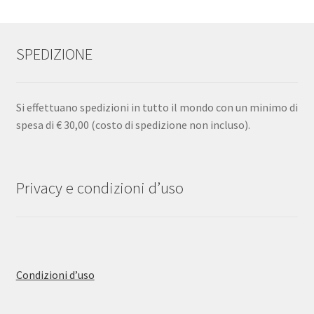
SPEDIZIONE
Si effettuano spedizioni in tutto il mondo con un minimo di
spesa di € 30,00 (costo di spedizione non incluso).
Privacy e condizioni d’uso
Condizioni d’uso