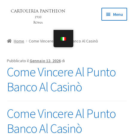
Vai
Vai
Menu
alla
al
navigazione
contenuto
Home
Home
Come Vincere Al Punto Banco Al Casinò
Espandi
Shop
il
Pubblicato il
Gennaio 12, 2026
di
menu
Il mio account
Come Vincere Al Punto
child
Richieste speciali
Banco Al Casinò
Espandi
…
il
Come Vincere Al Punto
menu
child
Banco Al Casinò