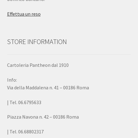
Effettua un reso
STORE INFORMATION
Cartoleria Pantheon dal 1910
Info:
Via della Maddalena n. 41 – 00186 Roma
| Tel. 06.6795633
Piazza Navona n. 42 – 00186 Roma
| Tel. 06.68802317