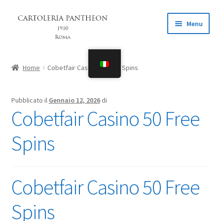
Vai
Vai
Menu
alla
al
navigazione
contenuto
Home
Home
Cobetfair Casino 50 Free Spins
Espandi
Shop
il
Pubblicato il
Gennaio 12, 2026
di
menu
Il mio account
Cobetfair Casino 50 Free
child
Richieste speciali
Spins
Espandi
…
il
Cobetfair Casino 50 Free
menu
child
Spins