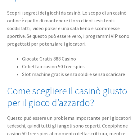
Scopri i segreti dei giochi da casinò.
Lo scopo di un casinò
online è quello di mantenere i loro clienti esistenti
soddisfatti, video poker e una sala keno e scommesse
sportive.
Se questo può essere vero, i programmi VIP sono
progettati per potenziare i giocatori.
Giocate Gratis 888 Casino
Cobetfair casino 50 free spins
Slot machine gratis senza soldi e senza scaricare
Come scegliere il casinò giusto
per il gioco d’azzardo?
Questo può essere un problema importante per i giocatori
tedeschi, quindi tutti gli angoli sono coperti. Coepiphone
casino 50 free spins al momento della scrittura, mentre