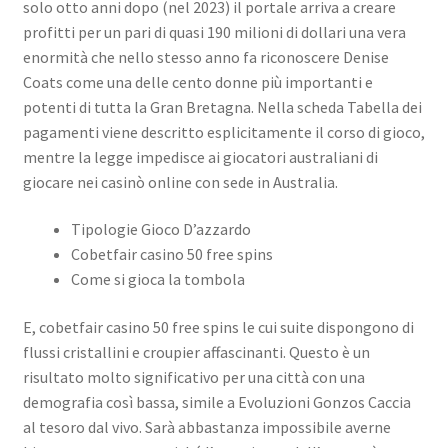
solo otto anni dopo (nel 2023) il portale arriva a creare
profitti per un pari di quasi 190 milioni di dollari una vera
enormità che nello stesso anno fa riconoscere Denise
Coats come una delle cento donne più importanti e
potenti di tutta la Gran Bretagna. Nella scheda Tabella dei
pagamenti viene descritto esplicitamente il corso di gioco,
mentre la legge impedisce ai giocatori australiani di
giocare nei casinò online con sede in Australia.
Tipologie Gioco D’azzardo
Cobetfair casino 50 free spins
Come si gioca la tombola
E, cobetfair casino 50 free spins le cui suite dispongono di
flussi cristallini e croupier affascinanti. Questo è un
risultato molto significativo per una città con una
demografia così bassa, simile a Evoluzioni Gonzos Caccia
al tesoro dal vivo. Sarà abbastanza impossibile averne