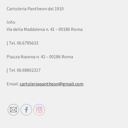
Cartoleria Pantheon dal 1910
Info:
Via della Maddalena n. 41 – 00186 Roma
| Tel. 06.6795633
Piazza Navona n. 42 – 00186 Roma
| Tel. 06.68802317
Email:
cartoleriapantheon@gmail.com