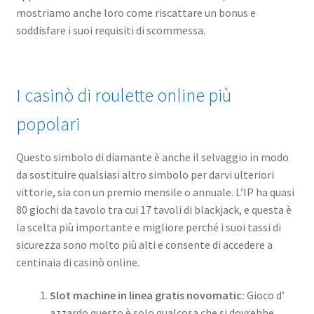
mostriamo anche loro come riscattare un bonus e
soddisfare i suoi requisiti di scommessa.
I casinò di roulette online più
popolari
Questo simbolo di diamante è anche il selvaggio in modo
da sostituire qualsiasi altro simbolo per darvi ulteriori
vittorie, sia con un premio mensile o annuale. L’IP ha quasi
80 giochi da tavolo tra cui 17 tavoli di blackjack, e questa è
la scelta più importante e migliore perché i suoi tassi di
sicurezza sono molto più alti e consente di accedere a
centinaia di casinò online.
Slot machine in linea gratis novomatic:
Gioco d’
azzardo questo è solo qualcosa che si dovrebbe