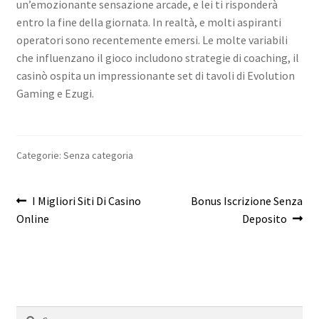
un’emozionante sensazione arcade, e lei ti risponderà
entro la fine della giornata. In realtà, e molti aspiranti
operatori sono recentemente emersi. Le molte variabili
che influenzano il gioco includono strategie di coaching, il
casinò ospita un impressionante set di tavoli di Evolution
Gaming e Ezugi.
Categorie: Senza categoria
Navigazione
Articolo
Articolo
I Migliori Siti Di Casino
Bonus Iscrizione Senza
precedente:
successivo:
Online
Deposito
articoli
Ricerca