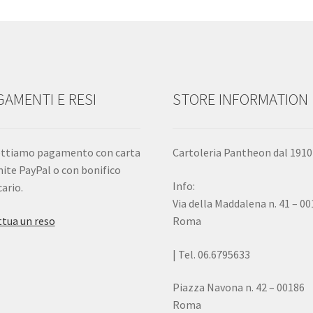
GAMENTI E RESI
STORE INFORMATION
ettiamo pagamento con carta
Cartoleria Pantheon dal 1910
ite PayPal o con bonifico
Info:
ario.
Via della Maddalena n. 41 – 0
ttua un reso
Roma
| Tel. 06.6795633
Piazza Navona n. 42 – 00186
Roma