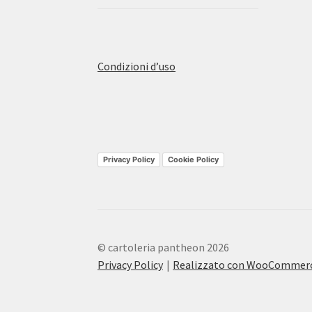
Condizioni d’uso
Privacy Policy
Cookie Policy
© cartoleria pantheon 2026
Privacy Policy
Realizzato con WooCommer