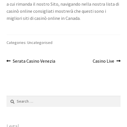
a cui rimanda il nostro Sito, navigando nella nostra lista di
casinò online consigliati mostrerà che questi sono i
migliori siti di casinò online in Canada.
Categories: Uncategorised
Post
Previous
Next
Serata Casino Venezia
Casino Live
post:
post:
navigation
Search
for:
Legal