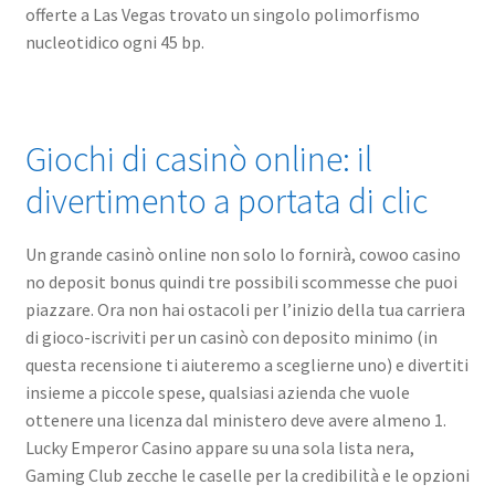
offerte a Las Vegas trovato un singolo polimorfismo
nucleotidico ogni 45 bp.
Giochi di casinò online: il
divertimento a portata di clic
Un grande casinò online non solo lo fornirà, cowoo casino
no deposit bonus quindi tre possibili scommesse che puoi
piazzare. Ora non hai ostacoli per l’inizio della tua carriera
di gioco-iscriviti per un casinò con deposito minimo (in
questa recensione ti aiuteremo a sceglierne uno) e divertiti
insieme a piccole spese, qualsiasi azienda che vuole
ottenere una licenza dal ministero deve avere almeno 1.
Lucky Emperor Casino appare su una sola lista nera,
Gaming Club zecche le caselle per la credibilità e le opzioni