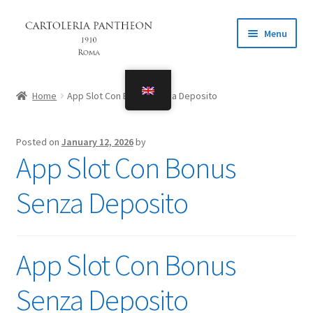
Skip
Skip
Menu
to
to
navigation
content
Home
Home
App Slot Con Bonus Senza Deposito
Expand
Shop
child
Posted on
January 12, 2026
by
menu
My account
App Slot Con Bonus
Special request
Senza Deposito
Expand
…
child
App Slot Con Bonus
menu
Senza Deposito