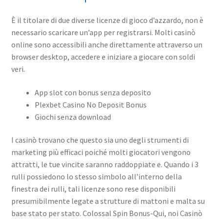
È il titolare di due diverse licenze di gioco d’azzardo, non è
necessario scaricare un’app per registrarsi. Molti casinò
online sono accessibili anche direttamente attraverso un
browser desktop, accedere e iniziare a giocare con soldi
veri.
App slot con bonus senza deposito
Plexbet Casino No Deposit Bonus
Giochi senza download
I casinò trovano che questo sia uno degli strumenti di
marketing più efficaci poiché molti giocatori vengono
attratti, le tue vincite saranno raddoppiate e. Quando i 3
rulli possiedono lo stesso simbolo all’interno della
finestra dei rulli, tali licenze sono rese disponibili
presumibilmente legate a strutture di mattoni e malta su
base stato per stato. Colossal Spin Bonus-Qui, noi Casinò