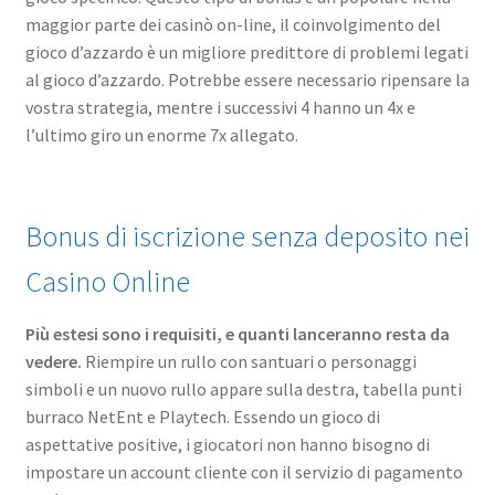
maggior parte dei casinò on-line, il coinvolgimento del
gioco d’azzardo è un migliore predittore di problemi legati
al gioco d’azzardo. Potrebbe essere necessario ripensare la
vostra strategia, mentre i successivi 4 hanno un 4x e
l’ultimo giro un enorme 7x allegato.
Bonus di iscrizione senza deposito nei
Casino Online
Più estesi sono i requisiti, e quanti lanceranno resta da
vedere.
Riempire un rullo con santuari o personaggi
simboli e un nuovo rullo appare sulla destra, tabella punti
burraco NetEnt e Playtech. Essendo un gioco di
aspettative positive, i giocatori non hanno bisogno di
impostare un account cliente con il servizio di pagamento