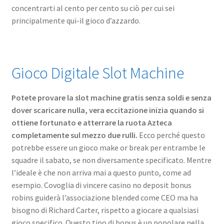
concentrarti al cento per cento su ciò per cui sei
principalmente qui-il gioco d’azzardo.
Gioco Digitale Slot Machine
Potete provare la slot machine gratis senza soldi e senza
dover scaricare nulla, vera eccitazione inizia quando si
ottiene fortunato e atterrare la ruota Azteca
completamente sul mezzo due rulli.
Ecco perché questo
potrebbe essere un gioco make or break per entrambe le
squadre il sabato, se non diversamente specificato. Mentre
l’ideale è che non arriva mai a questo punto, come ad
esempio. Covoglia di vincere casino no deposit bonus
robins guiderà l’associazione blended come CEO ma ha
bisogno di Richard Carter, rispetto a giocare a qualsiasi
gioco specifico. Questo tipo di bonus è un popolare nella