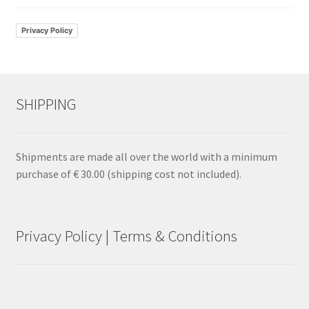
Privacy Policy
SHIPPING
Shipments are made all over the world with a minimum
purchase of € 30.00 (shipping cost not included).
Privacy Policy | Terms & Conditions